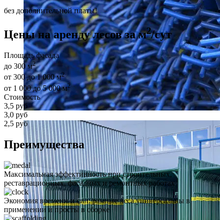
без дополнительной платы!
2
Цены на аренду лесов за м
/сут
Площадь фасада
2
до 300 м
2
от 300 до 1 000 м
2
от 1 000 до 5 000 м
Стоимость
3,5 руб
3,0 руб
2,5 руб
Преимущества
Максимальная эффективность при строительных,
реставрационных, фасадных и ремонтных работах
Экономия времени и сил: рамные леса универсальны в
применении и просты в сборке