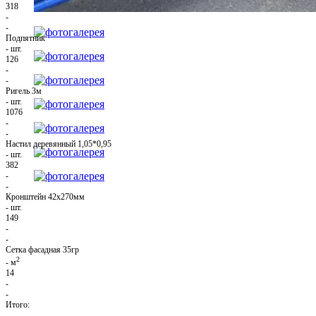
318
-
-
Подпятник
-
шт.
126
-
-
Ригель 3м
-
шт.
1076
-
-
Настил деревянный 1,05*0,95
-
шт.
382
-
-
Кронштейн 42х270мм
-
шт.
149
-
-
Сетка фасадная 35гр
2
-
м
14
-
-
Итого:
-