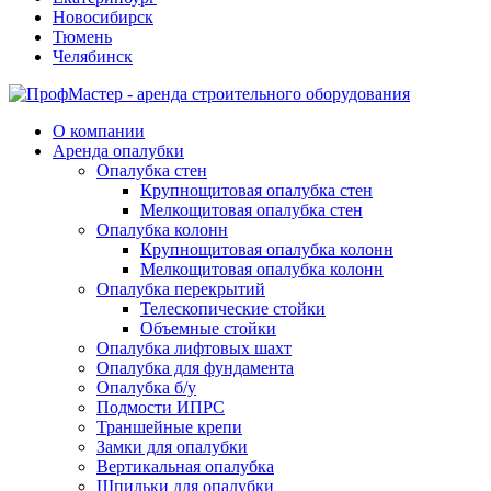
Новосибирск
Тюмень
Челябинск
О компании
Аренда опалубки
Опалубка стен
Крупнощитовая опалубка стен
Мелкощитовая опалубка стен
Опалубка колонн
Крупнощитовая опалубка колонн
Мелкощитовая опалубка колонн
Опалубка перекрытий
Телескопические стойки
Объемные стойки
Опалубка лифтовых шахт
Опалубка для фундамента
Опалубка б/у
Подмости ИПРС
Траншейные крепи
Замки для опалубки
Вертикальная опалубка
Шпильки для опалубки