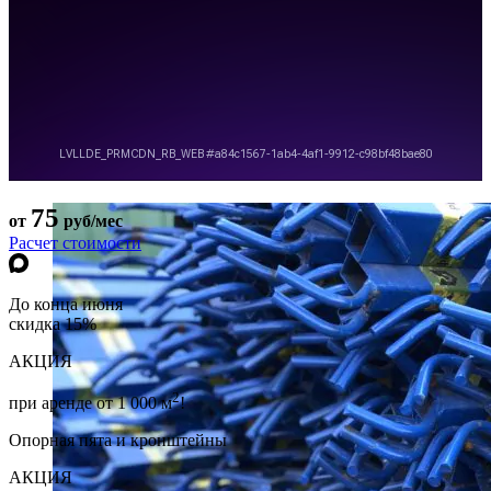
75
от
руб/мес
Расчет стоимости
До конца июня
скидка 15%
АКЦИЯ
2
при аренде от 1 000 м
!
Опорная пята и кронштейны
АКЦИЯ