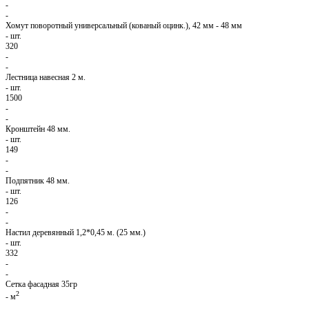
-
-
Хомут поворотный универсальный (кованый оцинк.), 42 мм - 48 мм
-
шт.
320
-
-
Лестница навесная 2 м.
-
шт.
1500
-
-
Кронштейн 48 мм.
-
шт.
149
-
-
Подпятник 48 мм.
-
шт.
126
-
-
Настил деревянный 1,2*0,45 м. (25 мм.)
-
шт.
332
-
-
Сетка фасадная 35гр
2
-
м