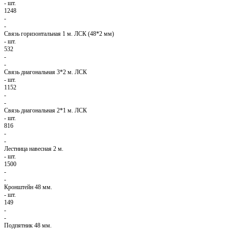
-
шт.
1248
-
-
Связь горизонтальная 1 м. ЛСК (48*2 мм)
-
шт.
532
-
-
Связь диагональная 3*2 м. ЛСК
-
шт.
1152
-
-
Связь диагональная 2*1 м. ЛСК
-
шт.
816
-
-
Лестница навесная 2 м.
-
шт.
1500
-
-
Кронштейн 48 мм.
-
шт.
149
-
-
Подпятник 48 мм.