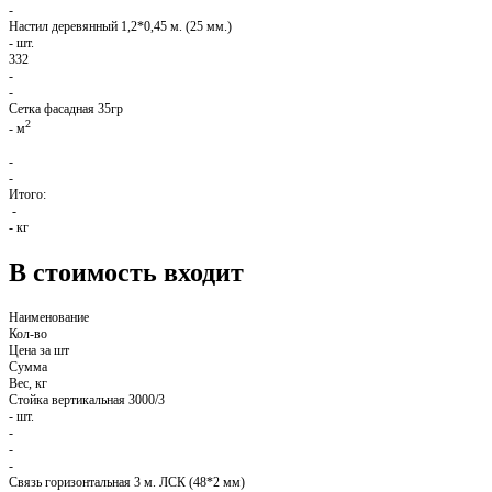
-
Настил деревянный 1,2*0,45 м. (25 мм.)
-
шт.
332
-
-
Сетка фасадная 35гр
2
-
м
-
-
Итого:
-
-
кг
В стоимость входит
Наименование
Кол-во
Цена за шт
Сумма
Вес, кг
Стойка вертикальная 3000/3
-
шт.
-
-
-
Связь горизонтальная 3 м. ЛСК (48*2 мм)