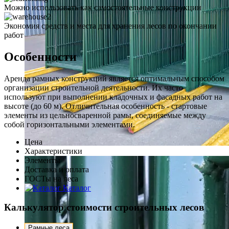
Можно использовать как самостоятельные конструкции
Экономия средств и места для хранения лесов по окончании
работ
Особенности
Аренда рамных конструкций является оптимальным способом
организации строительной деятельности. Их часто
используют при выполнении кладочных и фасадных работ на
высоте (до 60 м). Отличительная особенность - стартовые
элементы из цельносваренной рамы, соединяемые между
собой горизонтальными элементами.
Цена
Характеристики
Элементы
Доставка и оплата
ГОСТы на леса
Каталог
Калькулятор стоимости строительных лесов
Рамные леса