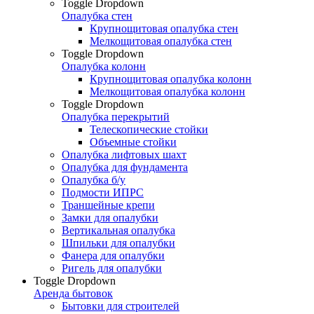
Toggle Dropdown
Опалубка стен
Крупнощитовая опалубка стен
Мелкощитовая опалубка стен
Toggle Dropdown
Опалубка колонн
Крупнощитовая опалубка колонн
Мелкощитовая опалубка колонн
Toggle Dropdown
Опалубка перекрытий
Телескопические стойки
Объемные стойки
Опалубка лифтовых шахт
Опалубка для фундамента
Опалубка б/у
Подмости ИПРС
Траншейные крепи
Замки для опалубки
Вертикальная опалубка
Шпильки для опалубки
Фанера для опалубки
Ригель для опалубки
Toggle Dropdown
Аренда бытовок
Бытовки для строителей