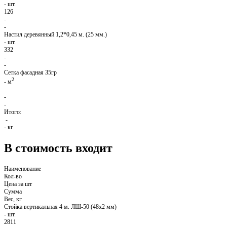
-
шт.
126
-
-
Настил деревянный 1,2*0,45 м. (25 мм.)
-
шт.
332
-
-
Сетка фасадная 35гр
2
-
м
-
-
Итого:
-
-
кг
В стоимость входит
Наименование
Кол-во
Цена за шт
Сумма
Вес, кг
Стойка вертикальная 4 м. ЛШ-50 (48х2 мм)
-
шт.
2811