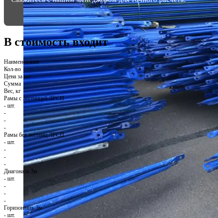
В стоимость входит
Наименование
Кол-во
Цена за шт
Сумма
Вес, кг
Рамы с лестницей ЛРСП
-
шт.
-
-
-
Рамы без лестниц ЛРСП
-
шт.
-
-
-
Диагональ 3м
-
шт.
-
-
-
Горизонталь 3м
-
шт.