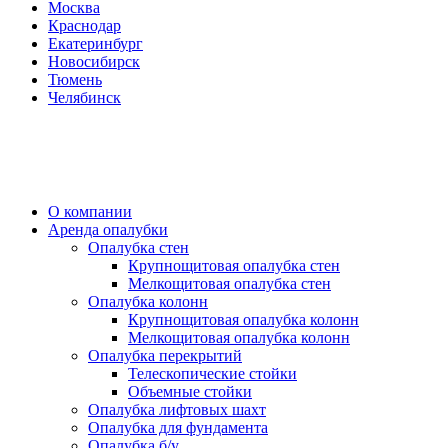
Москва
Краснодар
Екатеринбург
Новосибирск
Тюмень
Челябинск
О компании
Аренда опалубки
Опалубка стен
Крупнощитовая опалубка стен
Мелкощитовая опалубка стен
Опалубка колонн
Крупнощитовая опалубка колонн
Мелкощитовая опалубка колонн
Опалубка перекрытий
Телескопические стойки
Объемные стойки
Опалубка лифтовых шахт
Опалубка для фундамента
Опалубка б/у