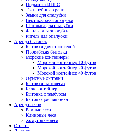
Подмости ИПРС
Траншейные крепи
Замки для опалубки
Вертикальная опалубка
Шпильки для опалубки
Фанера для опалубки
Ригель для опалубки
Аренда бытовок
Бытовки для строителей
Прорабская бытовка
Морские контейнеры
Морской контейнер 10 футов
Морской контейнер 20 футов
Морской контейнер 40 футов
Офисные бытовки
Бытовки на колесах
Блок контейнеры
Бытовка с тамбуром
Бытовка распашонка
Аренда лесов
Рамные леса
Клиновые леса
Хомутовые леса
Оплата
Доставка