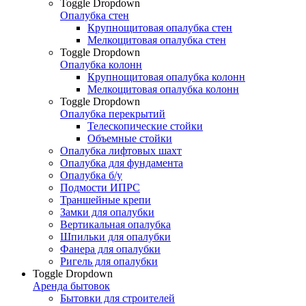
Toggle Dropdown
Опалубка стен
Крупнощитовая опалубка стен
Мелкощитовая опалубка стен
Toggle Dropdown
Опалубка колонн
Крупнощитовая опалубка колонн
Мелкощитовая опалубка колонн
Toggle Dropdown
Опалубка перекрытий
Телескопические стойки
Объемные стойки
Опалубка лифтовых шахт
Опалубка для фундамента
Опалубка б/у
Подмости ИПРС
Траншейные крепи
Замки для опалубки
Вертикальная опалубка
Шпильки для опалубки
Фанера для опалубки
Ригель для опалубки
Toggle Dropdown
Аренда бытовок
Бытовки для строителей