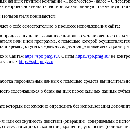
ных данных группой компаний «ПрофМастер» (далее – Оператор)
 на неприкосновенность частной жизни, личную и семейную тайн
 Пользователя понимаются:
ет о себе самостоятельно в процессе использования сайта;
в процессе их использования с помощью установленного на устр
ователя (или иной программе, с помощью которой осуществляется
та и время доступа к сервисам, адреса запрашиваемых страниц и
ко к Сайтам
https://spb.pmg.su/
. Сайты
https://spb.pmg.su/
не контро
на Сайтах
https://spb.pmg.su/
аботка персональных данных с помощью средств вычислительно
сть содержащихся в базах данных персональных данных субъек
тате которых невозможно определить без использования допол
) или совокупность действий (операций), совершаемых с испол
, систематизацию, накопление, хранение, уточнение (обновление