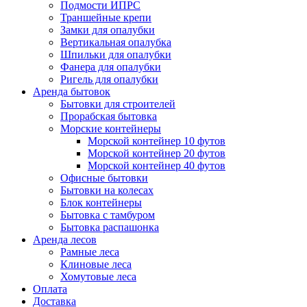
Подмости ИПРС
Траншейные крепи
Замки для опалубки
Вертикальная опалубка
Шпильки для опалубки
Фанера для опалубки
Ригель для опалубки
Аренда бытовок
Бытовки для строителей
Прорабская бытовка
Морские контейнеры
Морской контейнер 10 футов
Морской контейнер 20 футов
Морской контейнер 40 футов
Офисные бытовки
Бытовки на колесах
Блок контейнеры
Бытовка с тамбуром
Бытовка распашонка
Аренда лесов
Рамные леса
Клиновые леса
Хомутовые леса
Оплата
Доставка