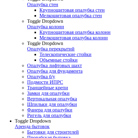
Опалубка стен
Крупнощитовая опалубка стен
Мелкощитовая опалубка стен
Toggle Dropdown
Опалубка колонн
Крупнощитовая опалубка колонн
Мелкощитовая опалубка колонн
Toggle Dropdown
Опалубка перекрытий
Телескопические стойки
Объемные стойки
Опалубка лифтовых шахт
Опалубка для фундамента
Опалубка б/у
Подмости ИПРС
Траншейные крепи
Замки для опалубки
Вертикальная опалубка
Шпильки для опалубки
Фанера для опалубки
Ригель для опалубки
Toggle Dropdown
Аренда бытовок
Бытовки для строителей
Прорабская бытовка