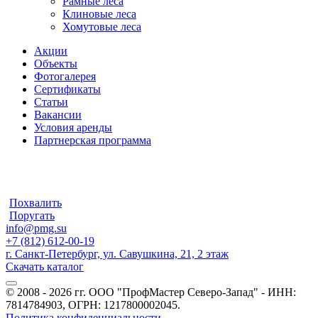
Рамные леса
Клиновые леса
Хомутовые леса
Акции
Объекты
Фотогалерея
Сертификаты
Статьи
Вакансии
Условия аренды
Партнерская программа
Похвалить
Поругать
info@pmg.su
+7 (812) 612-00-19
г. Санкт-Петербург, ул. Савушкина, 21, 2 этаж
Скачать каталог
© 2008 - 2026 гг. ООО "ПрофМастер Северо-Запад" - ИНН:
7814784903, ОГРН: 1217800002045.
Политика конфиденциальности
.