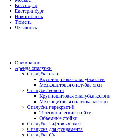
Краснодар
Екатеринбург
Новосибирск
Тюмень
Челябинск
О компании
Аренда опалубки
Опалубка стен
Крупнощитовая опалубка стен
Мелкощитовая опалубка стен
Опалубка колонн
Крупнощитовая опалубка колонн
Мелкощитовая опалубка колонн
Опалубка перекрытий
Телескопические стойки
Объемные стойки
Опалубка лифтовых шахт
Опалубка для фундамента
Опалубка б/у