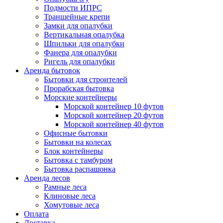
Подмости ИПРС
Траншейные крепи
Замки для опалубки
Вертикальная опалубка
Шпильки для опалубки
Фанера для опалубки
Ригель для опалубки
Аренда бытовок
Бытовки для строителей
Прорабская бытовка
Морские контейнеры
Морской контейнер 10 футов
Морской контейнер 20 футов
Морской контейнер 40 футов
Офисные бытовки
Бытовки на колесах
Блок контейнеры
Бытовка с тамбуром
Бытовка распашонка
Аренда лесов
Рамные леса
Клиновые леса
Хомутовые леса
Оплата
Доставка