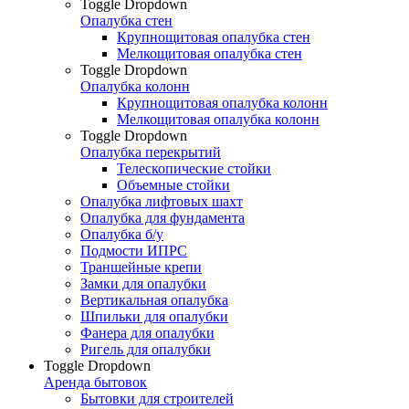
Toggle Dropdown
Опалубка стен
Крупнощитовая опалубка стен
Мелкощитовая опалубка стен
Toggle Dropdown
Опалубка колонн
Крупнощитовая опалубка колонн
Мелкощитовая опалубка колонн
Toggle Dropdown
Опалубка перекрытий
Телескопические стойки
Объемные стойки
Опалубка лифтовых шахт
Опалубка для фундамента
Опалубка б/у
Подмости ИПРС
Траншейные крепи
Замки для опалубки
Вертикальная опалубка
Шпильки для опалубки
Фанера для опалубки
Ригель для опалубки
Toggle Dropdown
Аренда бытовок
Бытовки для строителей