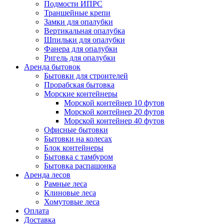
Подмости ИПРС
Траншейные крепи
Замки для опалубки
Вертикальная опалубка
Шпильки для опалубки
Фанера для опалубки
Ригель для опалубки
Аренда бытовок
Бытовки для строителей
Прорабская бытовка
Морские контейнеры
Морской контейнер 10 футов
Морской контейнер 20 футов
Морской контейнер 40 футов
Офисные бытовки
Бытовки на колесах
Блок контейнеры
Бытовка с тамбуром
Бытовка распашонка
Аренда лесов
Рамные леса
Клиновые леса
Хомутовые леса
Оплата
Доставка