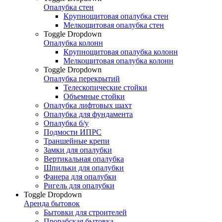
Опалубка стен
Крупнощитовая опалубка стен
Мелкощитовая опалубка стен
Toggle Dropdown
Опалубка колонн
Крупнощитовая опалубка колонн
Мелкощитовая опалубка колонн
Toggle Dropdown
Опалубка перекрытий
Телескопические стойки
Объемные стойки
Опалубка лифтовых шахт
Опалубка для фундамента
Опалубка б/у
Подмости ИПРС
Траншейные крепи
Замки для опалубки
Вертикальная опалубка
Шпильки для опалубки
Фанера для опалубки
Ригель для опалубки
Toggle Dropdown
Аренда бытовок
Бытовки для строителей
Прорабская бытовка