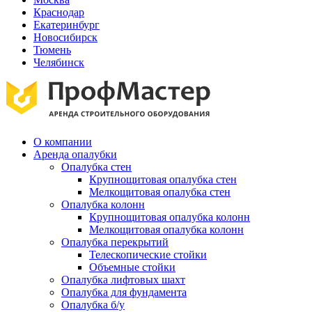
Краснодар
Екатеринбург
Новосибирск
Тюмень
Челябинск
О компании
Аренда опалубки
Опалубка стен
Крупнощитовая опалубка стен
Мелкощитовая опалубка стен
Опалубка колонн
Крупнощитовая опалубка колонн
Мелкощитовая опалубка колонн
Опалубка перекрытий
Телескопические стойки
Объемные стойки
Опалубка лифтовых шахт
Опалубка для фундамента
Опалубка б/у