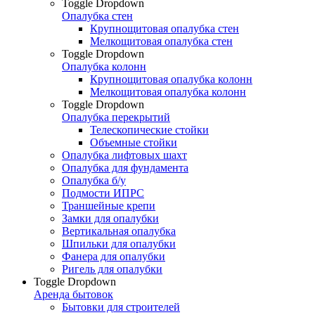
Toggle Dropdown
Опалубка стен
Крупнощитовая опалубка стен
Мелкощитовая опалубка стен
Toggle Dropdown
Опалубка колонн
Крупнощитовая опалубка колонн
Мелкощитовая опалубка колонн
Toggle Dropdown
Опалубка перекрытий
Телескопические стойки
Объемные стойки
Опалубка лифтовых шахт
Опалубка для фундамента
Опалубка б/у
Подмости ИПРС
Траншейные крепи
Замки для опалубки
Вертикальная опалубка
Шпильки для опалубки
Фанера для опалубки
Ригель для опалубки
Toggle Dropdown
Аренда бытовок
Бытовки для строителей