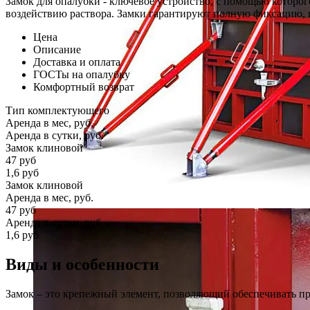
Замок для опалубки - ключевое устройство, с помощью которо
воздействию раствора. Замки гарантируют полную фиксацию, 
Цена
Описание
Доставка и оплата
ГОСТы на опалубку
Комфортный возврат
Тип комплектующего
Аренда в мес, руб.
Аренда в сутки, руб.
Замок клиновой
47
руб
1,6 руб
Замок клиновой
Аренда в мес, руб.
47
руб
Аренда в сутки, руб.
1,6 руб
Виды и особенности
Замок – это крепежный элемент, позволяющий обеспечивать п