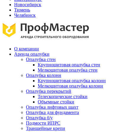
Новосибирск
Тюмень
Челябинск
О компании
Аренда опалубки
Опалубка стен
Крупнощитовая опалубка стен
Мелкощитовая опалубка стен
Опалубка колонн
Крупнощитовая опалубка колонн
Мелкощитовая опалубка колонн
Опалубка перекрытий
Телескопические стойки
Объемные стойки
Опалубка лифтовых шахт
Опалубка для фундамента
Опалубка б/у
Подмости ИПРС
Траншейные крепи