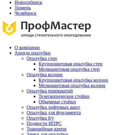
Новосибирск
Тюмень
Челябинск
О компании
Аренда опалубки
Опалубка стен
Крупнощитовая опалубка стен
Мелкощитовая опалубка стен
Опалубка колонн
Крупнощитовая опалубка колонн
Мелкощитовая опалубка колонн
Опалубка перекрытий
Телескопические стойки
Объемные стойки
Опалубка лифтовых шахт
Опалубка для фундамента
Опалубка б/у
Подмости ИПРС
Траншейные крепи
Замки для опалубки