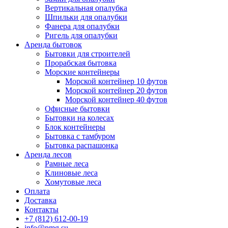
Вертикальная опалубка
Шпильки для опалубки
Фанера для опалубки
Ригель для опалубки
Аренда бытовок
Бытовки для строителей
Прорабская бытовка
Морские контейнеры
Морской контейнер 10 футов
Морской контейнер 20 футов
Морской контейнер 40 футов
Офисные бытовки
Бытовки на колесах
Блок контейнеры
Бытовка с тамбуром
Бытовка распашонка
Аренда лесов
Рамные леса
Клиновые леса
Хомутовые леса
Оплата
Доставка
Контакты
+7 (812) 612-00-19
info@pmg.su