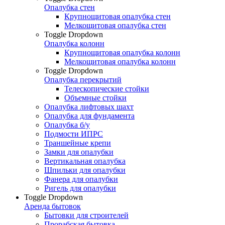
Опалубка стен
Крупнощитовая опалубка стен
Мелкощитовая опалубка стен
Toggle Dropdown
Опалубка колонн
Крупнощитовая опалубка колонн
Мелкощитовая опалубка колонн
Toggle Dropdown
Опалубка перекрытий
Телескопические стойки
Объемные стойки
Опалубка лифтовых шахт
Опалубка для фундамента
Опалубка б/у
Подмости ИПРС
Траншейные крепи
Замки для опалубки
Вертикальная опалубка
Шпильки для опалубки
Фанера для опалубки
Ригель для опалубки
Toggle Dropdown
Аренда бытовок
Бытовки для строителей
Прорабская бытовка