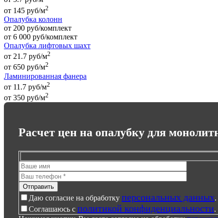
2
от
145
руб
/м
Опалубка колонн
от 200 руб/комплект
от
6 000
руб
/комплект
Опалубка лифтовых шахт
2
от 21.7 руб/м
2
от
650
руб
/м
Ламинированная фанера
2
от 11.7 руб/м
2
от
350
руб
/м
Расчет цен на опалубку для монолит
персональных данных
Даю согласие на обработку
.
политикой конфиденциальности
Соглашаюсь с
.