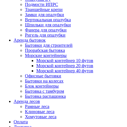
Подмости ИПРС
Траншейные крепи
Замки для опалубки
Вертикальная опалубка
Шпильки для опалубки
Фанера для опалубки
Ригель для опалубки
Аренда бытовок
Бытовки для строителей
Прорабская бытовка
Морские контейнеры
Морской контейнер 10 футов
Морской контейнер 20 футов
Морской контейнер 40 футов
Офисные бытовки
Бытовки на колесах
Блок контейнеры
Бытовка с тамбуром
Бытовка распашонка
Аренда лесов
Рамные леса
Клиновые леса
Хомутовые леса
Оплата
Доставка