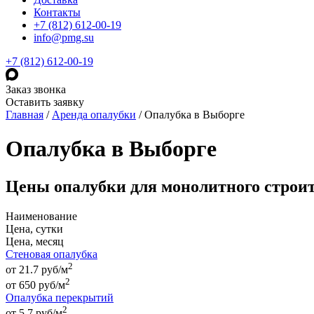
Контакты
+7 (812) 612-00-19
info@pmg.su
+7 (812) 612-00-19
Заказ звонка
Оставить заявку
Главная
/
Аренда опалубки
/
Опалубка в Выборге
Опалубка в Выборге
Цены опалубки для монолитного строи
Наименование
Цена, сутки
Цена, месяц
Стеновая опалубка
2
от 21.7 руб/м
2
от
650
руб
/м
Опалубка перекрытий
2
от 5.7 руб/м