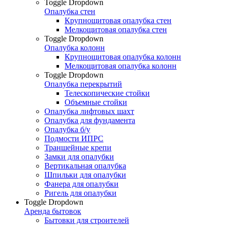
Toggle Dropdown
Опалубка стен
Крупнощитовая опалубка стен
Мелкощитовая опалубка стен
Toggle Dropdown
Опалубка колонн
Крупнощитовая опалубка колонн
Мелкощитовая опалубка колонн
Toggle Dropdown
Опалубка перекрытий
Телескопические стойки
Объемные стойки
Опалубка лифтовых шахт
Опалубка для фундамента
Опалубка б/у
Подмости ИПРС
Траншейные крепи
Замки для опалубки
Вертикальная опалубка
Шпильки для опалубки
Фанера для опалубки
Ригель для опалубки
Toggle Dropdown
Аренда бытовок
Бытовки для строителей