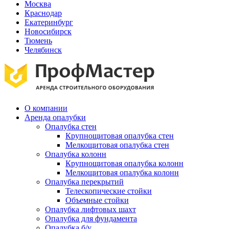
Москва
Краснодар
Екатеринбург
Новосибирск
Тюмень
Челябинск
О компании
Аренда опалубки
Опалубка стен
Крупнощитовая опалубка стен
Мелкощитовая опалубка стен
Опалубка колонн
Крупнощитовая опалубка колонн
Мелкощитовая опалубка колонн
Опалубка перекрытий
Телескопические стойки
Объемные стойки
Опалубка лифтовых шахт
Опалубка для фундамента
Опалубка б/у