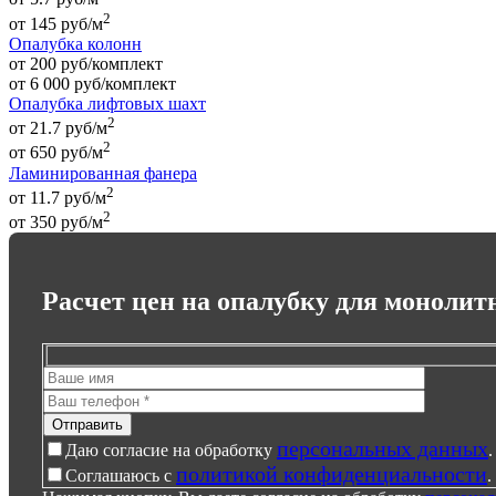
2
от
145
руб
/м
Опалубка колонн
от 200 руб/комплект
от
6 000
руб
/комплект
Опалубка лифтовых шахт
2
от 21.7 руб/м
2
от
650
руб
/м
Ламинированная фанера
2
от 11.7 руб/м
2
от
350
руб
/м
Расчет цен на опалубку для монолит
персональных данных
Даю согласие на обработку
.
политикой конфиденциальности
Соглашаюсь с
.