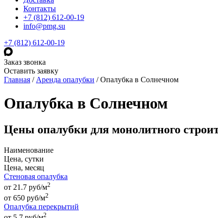
Контакты
+7 (812) 612-00-19
info@pmg.su
+7 (812) 612-00-19
Заказ звонка
Оставить заявку
Главная
/
Аренда опалубки
/
Опалубка в Солнечном
Опалубка в Солнечном
Цены опалубки для монолитного строи
Наименование
Цена, сутки
Цена, месяц
Стеновая опалубка
2
от 21.7 руб/м
2
от
650
руб
/м
Опалубка перекрытий
2
от 5.7 руб/м