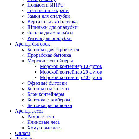
Подмости ИПРС
Траншейные крепи
Замки для опалубки
Вертикальная опалубка
Шпильки для опалубки
Фанера для опалубки
Ригель для опалубки
Аренда бытовок
Бытовки для строителей
Прорабская бытовка
Морские контейнеры
Морской контейнер 10 футов
Морской контейнер 20 футов
Морской контейнер 40 футов
Офисные бытовки
Бытовки на колесах
Блок контейнеры
Бытовка с тамбуром
Бытовка распашонка
Аренда лесов
Рамные леса
Клиновые леса
Хомутовые леса
Оплата
Доставка