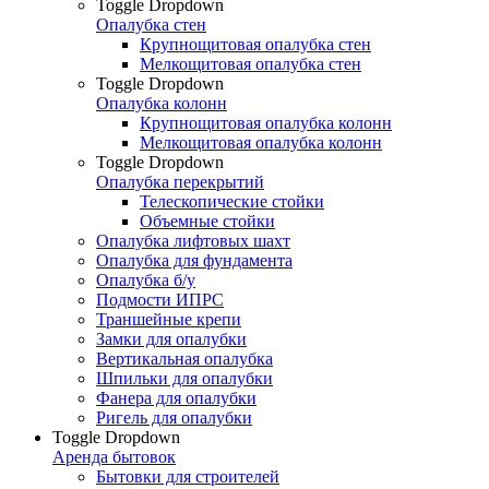
Toggle Dropdown
Опалубка стен
Крупнощитовая опалубка стен
Мелкощитовая опалубка стен
Toggle Dropdown
Опалубка колонн
Крупнощитовая опалубка колонн
Мелкощитовая опалубка колонн
Toggle Dropdown
Опалубка перекрытий
Телескопические стойки
Объемные стойки
Опалубка лифтовых шахт
Опалубка для фундамента
Опалубка б/у
Подмости ИПРС
Траншейные крепи
Замки для опалубки
Вертикальная опалубка
Шпильки для опалубки
Фанера для опалубки
Ригель для опалубки
Toggle Dropdown
Аренда бытовок
Бытовки для строителей