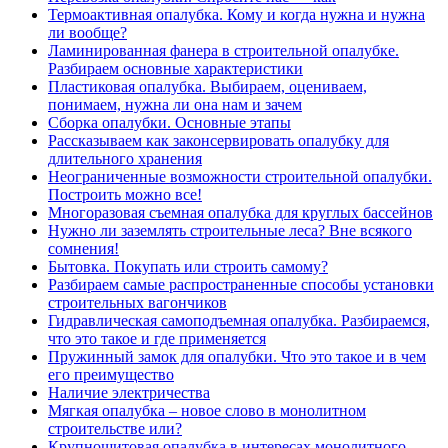
Термоактивная опалубка. Кому и когда нужна и нужна
ли вообще?
Ламинированная фанера в строительной опалубке.
Разбираем основные характеристики
Пластиковая опалубка. Выбираем, оцениваем,
понимаем, нужна ли она нам и зачем
Сборка опалубки. Основные этапы
Рассказываем как законсервировать опалубку для
длительного хранения
Неограниченные возможности строительной опалубки.
Построить можно все!
Многоразовая съемная опалубка для круглых бассейнов
Нужно ли заземлять строительные леса? Вне всякого
сомнения!
Бытовка. Покупать или строить самому?
Разбираем самые распространенные способы установки
строительных вагончиков
Гидравлическая самоподъемная опалубка. Разбираемся,
что это такое и где применяется
Пружинный замок для опалубки. Что это такое и в чем
его преимущество
Наличие электричества
Мягкая опалубка – новое слово в монолитном
строительстве или?
Крупнощитовая опалубка в интересах монолитного