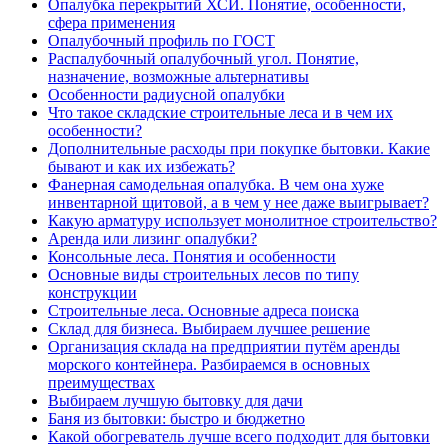
Опалубка перекрытий ХСИ. Понятие, особенности,
сфера применения
Опалубочный профиль по ГОСТ
Распалубочный опалубочный угол. Понятие,
назначение, возможные альтернативы
Особенности радиусной опалубки
Что такое складские строительные леса и в чем их
особенности?
Дополнительные расходы при покупке бытовки. Какие
бывают и как их избежать?
Фанерная самодельная опалубка. В чем она хуже
инвентарной щитовой, а в чем у нее даже выигрывает?
Какую арматуру использует монолитное строительство?
Аренда или лизинг опалубки?
Консольные леса. Понятия и особенности
Основные виды строительных лесов по типу
конструкции
Строительные леса. Основные адреса поиска
Склад для бизнеса. Выбираем лучшее решение
Организация склада на предприятии путём аренды
морского контейнера. Разбираемся в основных
преимуществах
Выбираем лучшую бытовку для дачи
Баня из бытовки: быстро и бюджетно
Какой обогреватель лучше всего подходит для бытовки