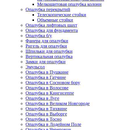
Мелкощитовая опалубка колонн
Опалубка перекрытий
Телескопические стойки
Объемные стойки
Опалубка лифтовых шахт
Опалубка для фундамента
Опалубка б/у
Фанера для опалубки
Ригель для опалубки
Шпильки для опалубки
Вертикальная опалубка
Замки для опалубки
Эмульсол
Опалубка в Пушкине
Опалубка в Гатчине
Опалубка в Сосновом бору
Опалубка в Волосове
Опалубка в Кингисеппе
Опалубка в Луге
Опалубка в Великом Новгороде
Опалубка в Тихвине
Опалубка в Выборге
Опалубка в Тосно
Опалубка в Лодейном Поле
Опалубка в Череповце