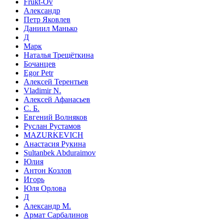
Frukt-Ov
Александр
Петр Яковлев
Даниил Манько
Д
Марк
Наталья Трещёткина
Бочанцев
Egor Petr
Алексей Терентьев
Vladimir N.
Алексей Афанасьев
С. Б.
Евгений Волняков
Руслан Рустамов
MAZURKEVICH
Анастасия Рукина
Sultanbek Abduraimov
Юлия
Антон Козлов
Игорь
Юля Орлова
Д
Александр М.
Армат Сарбалинов