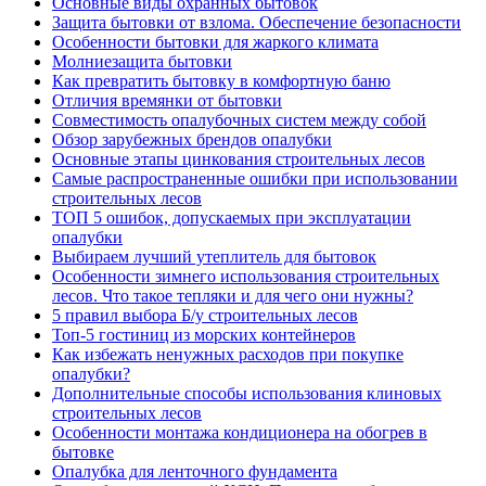
Основные виды охранных бытовок
Защита бытовки от взлома. Обеспечение безопасности
Особенности бытовки для жаркого климата
Молниезащита бытовки
Как превратить бытовку в комфортную баню
Отличия времянки от бытовки
Совместимость опалубочных систем между собой
Обзор зарубежных брендов опалубки
Основные этапы цинкования строительных лесов
Самые распространенные ошибки при использовании
строительных лесов
ТОП 5 ошибок, допускаемых при эксплуатации
опалубки
Выбираем лучший утеплитель для бытовок
Особенности зимнего использования строительных
лесов. Что такое тепляки и для чего они нужны?
5 правил выбора Б/у строительных лесов
Топ-5 гостиниц из морских контейнеров
Как избежать ненужных расходов при покупке
опалубки?
Дополнительные способы использования клиновых
строительных лесов
Особенности монтажа кондиционера на обогрев в
бытовке
Опалубка для ленточного фундамента