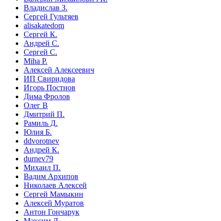
Владислав З.
Сергей Гультяев
alisakatedom
Сергей К.
Андрей С.
Сергей С.
Miha P.
Алексей Алексеевич
ИП Свиридова
Игорь Постнов
Дима Фролов
Олег В
Дмитрий П.
Рамиль Д.
Юлия Б.
ddvorotnev
Андрей К.
durnev79
Михаил П.
Вадим Архипов
Николаев Алексей
Сергей Мамыкин
Алексей Муратов
Антон Гончарук
Максим Д.