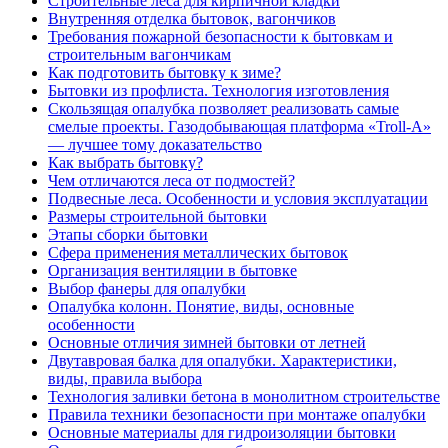
Строительные леса для кирпичной кладки
Внутренняя отделка бытовок, вагончиков
Требования пожарной безопасности к бытовкам и
строительным вагончикам
Как подготовить бытовку к зиме?
Бытовки из профлиста. Технология изготовления
Скользящая опалубка позволяет реализовать самые
смелые проекты. Газодобывающая платформа «Troll-А»
— лучшее тому доказательство
Как выбрать бытовку?
Чем отличаются леса от подмостей?
Подвесные леса. Особенности и условия эксплуатации
Размеры строительной бытовки
Этапы сборки бытовки
Сфера применения металлических бытовок
Организация вентиляции в бытовке
Выбор фанеры для опалубки
Опалубка колонн. Понятие, виды, основные
особенности
Основные отличия зимней бытовки от летней
Двутавровая балка для опалубки. Характеристики,
виды, правила выбора
Технология заливки бетона в монолитном строительстве
Правила техники безопасности при монтаже опалубки
Основные материалы для гидроизоляции бытовки