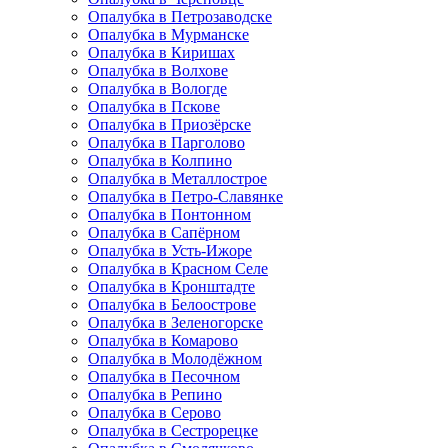
Опалубка в Петрозаводске
Опалубка в Мурманске
Опалубка в Киришах
Опалубка в Волхове
Опалубка в Вологде
Опалубка в Пскове
Опалубка в Приозёрске
Опалубка в Парголово
Опалубка в Колпино
Опалубка в Металлострое
Опалубка в Петро-Славянке
Опалубка в Понтонном
Опалубка в Сапёрном
Опалубка в Усть-Ижоре
Опалубка в Красном Селе
Опалубка в Кронштадте
Опалубка в Белоострове
Опалубка в Зеленогорске
Опалубка в Комарово
Опалубка в Молодёжном
Опалубка в Песочном
Опалубка в Репино
Опалубка в Серово
Опалубка в Сестрорецке