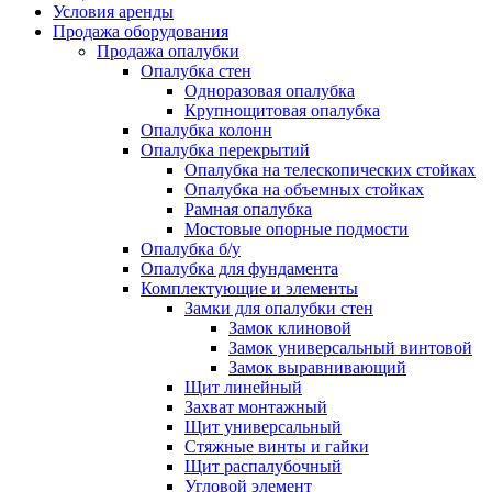
Условия аренды
Продажа оборудования
Продажа опалубки
Опалубка стен
Одноразовая опалубка
Крупнощитовая опалубка
Опалубка колонн
Опалубка перекрытий
Опалубка на телескопических стойках
Опалубка на объемных стойках
Рамная опалубка
Мостовые опорные подмости
Опалубка б/у
Опалубка для фундамента
Комплектующие и элементы
Замки для опалубки стен
Замок клиновой
Замок универсальный винтовой
Замок выравнивающий
Щит линейный
Захват монтажный
Щит универсальный
Стяжные винты и гайки
Щит распалубочный
Угловой элемент