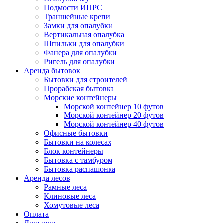
Подмости ИПРС
Траншейные крепи
Замки для опалубки
Вертикальная опалубка
Шпильки для опалубки
Фанера для опалубки
Ригель для опалубки
Аренда бытовок
Бытовки для строителей
Прорабская бытовка
Морские контейнеры
Морской контейнер 10 футов
Морской контейнер 20 футов
Морской контейнер 40 футов
Офисные бытовки
Бытовки на колесах
Блок контейнеры
Бытовка с тамбуром
Бытовка распашонка
Аренда лесов
Рамные леса
Клиновые леса
Хомутовые леса
Оплата
Доставка