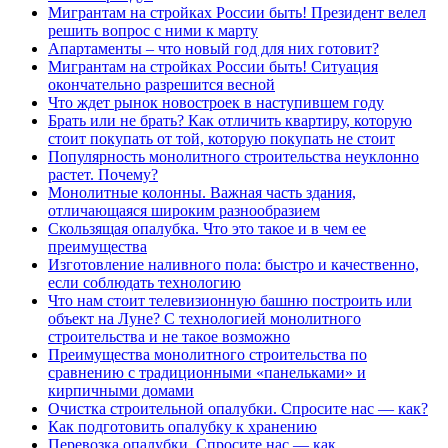
Мигрантам на стройках России быть! Президент велел
решить вопрос с ними к марту
Апартаменты – что новый год для них готовит?
Мигрантам на стройках России быть! Ситуация
окончательно разрешится весной
Что ждет рынок новостроек в наступившем году
Брать или не брать? Как отличить квартиру, которую
стоит покупать от той, которую покупать не стоит
Популярность монолитного строительства неуклонно
растет. Почему?
Монолитные колонны. Важная часть здания,
отличающаяся широким разнообразием
Скользящая опалубка. Что это такое и в чем ее
преимущества
Изготовление наливного пола: быстро и качественно,
если соблюдать технологию
Что нам стоит телевизионную башню построить или
объект на Луне? С технологией монолитного
строительства и не такое возможно
Преимущества монолитного строительства по
сравнению с традиционными «панельками» и
кирпичными домами
Очистка строительной опалубки. Спросите нас — как?
Как подготовить опалубку к хранению
Перевозка опалубки. Спросите нас — как