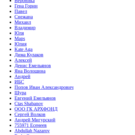
Вероника
Гена Горин
Павел
Снежана
Михаил
Владимир
Юля
Maps
Юлия
Kate Aga
Дима Кулаков
Алексей
Денис Емельянов
Яна Волошина
Андрей
ИБС
Попов Иван Александрович
Шура
Евгений Емельянов
Ctas Shabanov
ООО ГК АРХФОНД
Сергей Волков
Андрей Мигурский
755971 Есенеев
Abdullah Nazarov