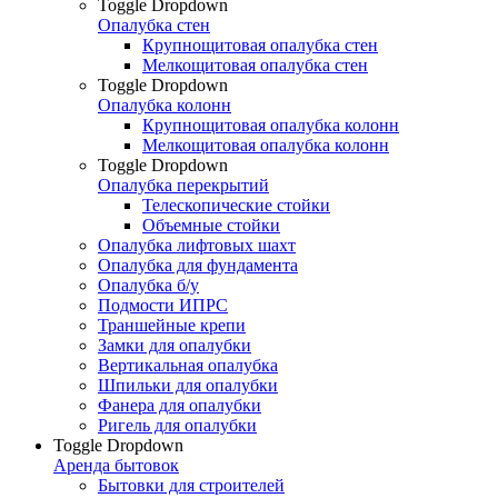
Toggle Dropdown
Опалубка стен
Крупнощитовая опалубка стен
Мелкощитовая опалубка стен
Toggle Dropdown
Опалубка колонн
Крупнощитовая опалубка колонн
Мелкощитовая опалубка колонн
Toggle Dropdown
Опалубка перекрытий
Телескопические стойки
Объемные стойки
Опалубка лифтовых шахт
Опалубка для фундамента
Опалубка б/у
Подмости ИПРС
Траншейные крепи
Замки для опалубки
Вертикальная опалубка
Шпильки для опалубки
Фанера для опалубки
Ригель для опалубки
Toggle Dropdown
Аренда бытовок
Бытовки для строителей