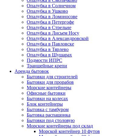
Опалубка в Смолячково
Опалубка в Солнечном
Опалубка в Ушково
Опалубка в Ломоносове
Опалубка в Петергофе
Опалубка в Стрельне
Опалубка в Лисьем Носу
Опалубка в Александровской
Опалубка в Павловске
Опалубка в Тярлево
Опалубка в Шушарах
Подмости ИПРС
Траншейные крепи
Аренда бытовок
Бытовки для строителей
Бытовки для прорабов
Морские контейнеры
Офисные бытовки
Бытовки на колесах
Блок контейнеры
Бытовка с тамбуром
Бытовка распашонка
Бытовки под столовую
Морские контейнеры под склад
Морской контейнер 10 футов