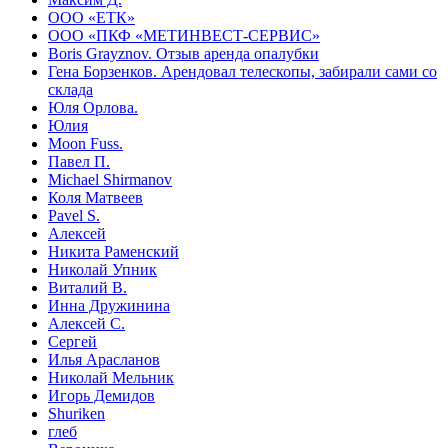
ООО «ЕТК»
ООО «ПКФ «МЕТИНВЕСТ-СЕРВИС»
Boris Grayznov. Отзыв аренда опалубки
Гена Борзенков. Арендовал телескопы, забирали сами со
склада
Юля Орлова.
Юлия
Moon Fuss.
Павел П.
Michael Shirmanov
Коля Матвеев
Pavel S.
Алексей
Никита Раменский
Николай Упник
Виталий В.
Инна Дружинина
Алексей С.
Сергей
Илья Арасланов
Николай Мельник
Игорь Демидов
Shuriken
глеб