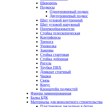
Шкворень
Подкосы
Одноуровневый подкос
Двухуровневый подкос
Щит угловой внутренний
Щит угловой наружный
Проемообразователи
Стойка телескопическая
Контрфорсы
Тренога
Унивилка
Зажимы
Стойка стартовая
Стойка доборная
Ригель
Трубки ПВХ
Домкрат стоечный
Чашки
Связь
Конус
Кронштейн подмостей
Фанера ламинированная
Балка БДК
Материалы для монолитного строительства
Пластиковые закладные в бетон