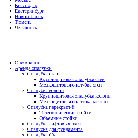
Краснодар
Екатеринбург
Новосибирск
Тюмень
Челябинск
О компании
Аренда опалубки
Опалубка стен
Крупнощитовая опалубка стен
Мелкощитовая опалубка стен
Опалубка колонн
Крупнощитовая опалубка колонн
Мелкощитовая опалубка колонн
Опалубка перекрытий
Телескопические стойки
Объемные стойки
Опалубка лифтовых шахт
Опалубка для фундамента
Опалубка б/у