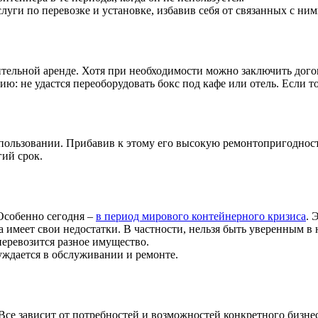
ги по перевозке и установке, избавив себя от связанных с ним
тельной аренде. Хотя при необходимости можно заключить дого
 не удастся переоборудовать бокс под кафе или отель. Если то
пользовании. Прибавив к этому его высокую ремонтопригодност
гий срок.
собенно сегодня –
в период мирового контейнерного кризиса
. 
на имеет свои недостатки. В частности, нельзя быть уверенным 
перевозится разное имущество.
ждается в обслуживании и ремонте.
. Все зависит от потребностей и возможностей конкретного бизн