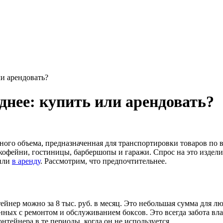
и арендовать?
днее: купить или арендовать?
ного объема, предназначенная для транспортировки товаров по 
кофейни, гостиницы, барбершопы и гаражи. Спрос на это издели
 или
в аренду
. Рассмотрим, что предпочтительнее.
йнер можно за 8 тыс. руб. в месяц. Это небольшая сумма для л
нных с ремонтом и обслуживанием боксов. Это всегда забота вла
ейнера в те периоды, когда он не используется.