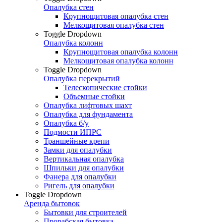
Опалубка стен
Крупнощитовая опалубка стен
Мелкощитовая опалубка стен
Toggle Dropdown
Опалубка колонн
Крупнощитовая опалубка колонн
Мелкощитовая опалубка колонн
Toggle Dropdown
Опалубка перекрытий
Телескопические стойки
Объемные стойки
Опалубка лифтовых шахт
Опалубка для фундамента
Опалубка б/у
Подмости ИПРС
Траншейные крепи
Замки для опалубки
Вертикальная опалубка
Шпильки для опалубки
Фанера для опалубки
Ригель для опалубки
Toggle Dropdown
Аренда бытовок
Бытовки для строителей
Прорабская бытовка