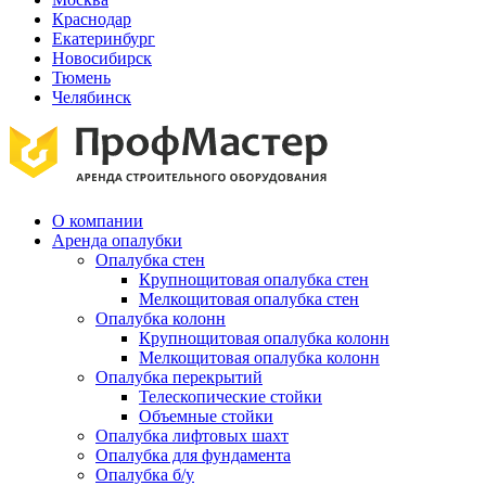
Краснодар
Екатеринбург
Новосибирск
Тюмень
Челябинск
О компании
Аренда опалубки
Опалубка стен
Крупнощитовая опалубка стен
Мелкощитовая опалубка стен
Опалубка колонн
Крупнощитовая опалубка колонн
Мелкощитовая опалубка колонн
Опалубка перекрытий
Телескопические стойки
Объемные стойки
Опалубка лифтовых шахт
Опалубка для фундамента
Опалубка б/у