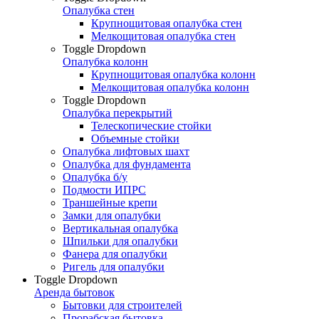
Опалубка стен
Крупнощитовая опалубка стен
Мелкощитовая опалубка стен
Toggle Dropdown
Опалубка колонн
Крупнощитовая опалубка колонн
Мелкощитовая опалубка колонн
Toggle Dropdown
Опалубка перекрытий
Телескопические стойки
Объемные стойки
Опалубка лифтовых шахт
Опалубка для фундамента
Опалубка б/у
Подмости ИПРС
Траншейные крепи
Замки для опалубки
Вертикальная опалубка
Шпильки для опалубки
Фанера для опалубки
Ригель для опалубки
Toggle Dropdown
Аренда бытовок
Бытовки для строителей
Прорабская бытовка