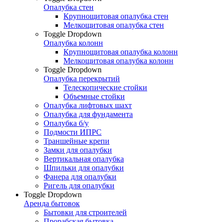
Опалубка стен
Крупнощитовая опалубка стен
Мелкощитовая опалубка стен
Toggle Dropdown
Опалубка колонн
Крупнощитовая опалубка колонн
Мелкощитовая опалубка колонн
Toggle Dropdown
Опалубка перекрытий
Телескопические стойки
Объемные стойки
Опалубка лифтовых шахт
Опалубка для фундамента
Опалубка б/у
Подмости ИПРС
Траншейные крепи
Замки для опалубки
Вертикальная опалубка
Шпильки для опалубки
Фанера для опалубки
Ригель для опалубки
Toggle Dropdown
Аренда бытовок
Бытовки для строителей
Прорабская бытовка