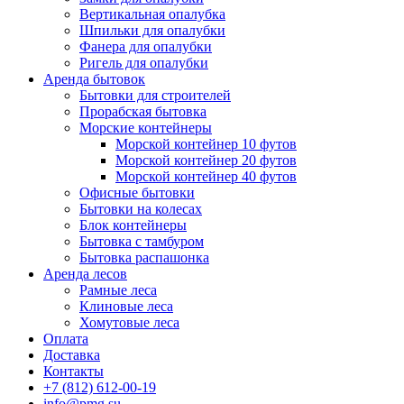
Вертикальная опалубка
Шпильки для опалубки
Фанера для опалубки
Ригель для опалубки
Аренда бытовок
Бытовки для строителей
Прорабская бытовка
Морские контейнеры
Морской контейнер 10 футов
Морской контейнер 20 футов
Морской контейнер 40 футов
Офисные бытовки
Бытовки на колесах
Блок контейнеры
Бытовка с тамбуром
Бытовка распашонка
Аренда лесов
Рамные леса
Клиновые леса
Хомутовые леса
Оплата
Доставка
Контакты
+7 (812) 612-00-19
info@pmg.su