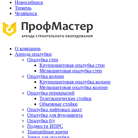
Новосибирск
Тюмень
Челябинск
О компании
Аренда опалубки
Опалубка стен
Крупнощитовая опалубка стен
Мелкощитовая опалубка стен
Опалубка колонн
Крупнощитовая опалубка колонн
Мелкощитовая опалубка колонн
Опалубка перекрытий
Телескопические стойки
Объемные стойки
Опалубка лифтовых шахт
Опалубка для фундамента
Опалубка б/у
Подмости ИПРС
Траншейные крепи
Замки для опалубки