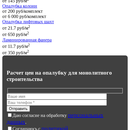
от
145
руб
/м
Опалубка колонн
от 200 руб/комплект
от
6 000
руб
/комплект
Опалубка лифтовых шахт
2
от 21.7 руб/м
2
от
650
руб
/м
Ламинированная фанера
2
от 11.7 руб/м
2
от
350
руб
/м
Расчет цен на опалубку для монолитного
строительства
персональных
Даю согласие на обработку
данных
.
политикой
Соглашаюсь с