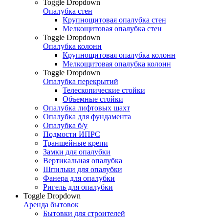
Toggle Dropdown
Опалубка стен
Крупнощитовая опалубка стен
Мелкощитовая опалубка стен
Toggle Dropdown
Опалубка колонн
Крупнощитовая опалубка колонн
Мелкощитовая опалубка колонн
Toggle Dropdown
Опалубка перекрытий
Телескопические стойки
Объемные стойки
Опалубка лифтовых шахт
Опалубка для фундамента
Опалубка б/у
Подмости ИПРС
Траншейные крепи
Замки для опалубки
Вертикальная опалубка
Шпильки для опалубки
Фанера для опалубки
Ригель для опалубки
Toggle Dropdown
Аренда бытовок
Бытовки для строителей