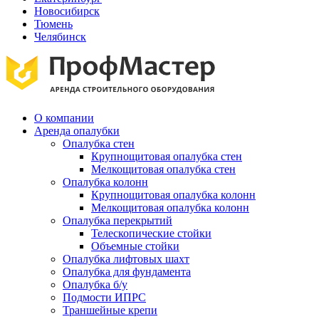
Новосибирск
Тюмень
Челябинск
О компании
Аренда опалубки
Опалубка стен
Крупнощитовая опалубка стен
Мелкощитовая опалубка стен
Опалубка колонн
Крупнощитовая опалубка колонн
Мелкощитовая опалубка колонн
Опалубка перекрытий
Телескопические стойки
Объемные стойки
Опалубка лифтовых шахт
Опалубка для фундамента
Опалубка б/у
Подмости ИПРС
Траншейные крепи