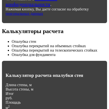
конфиденциальности
.
Нажимая кнопку, Вы даете согласие на обработку
персональных данных
Калькуляторы расчета
Опалубка стен
Опалубка перекрытий на объемных стойках
Опалубка перекрытий на телескопических стойках
Опалубка для фундамента
Калькулятор расчета опалубки стен
Длина стены, м
Высота стены, м
Итог
руб.
Площадь
2
м