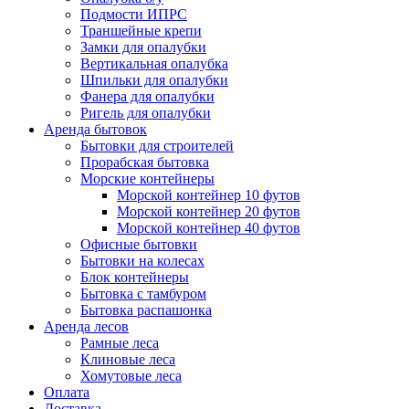
Подмости ИПРС
Траншейные крепи
Замки для опалубки
Вертикальная опалубка
Шпильки для опалубки
Фанера для опалубки
Ригель для опалубки
Аренда бытовок
Бытовки для строителей
Прорабская бытовка
Морские контейнеры
Морской контейнер 10 футов
Морской контейнер 20 футов
Морской контейнер 40 футов
Офисные бытовки
Бытовки на колесах
Блок контейнеры
Бытовка с тамбуром
Бытовка распашонка
Аренда лесов
Рамные леса
Клиновые леса
Хомутовые леса
Оплата
Доставка