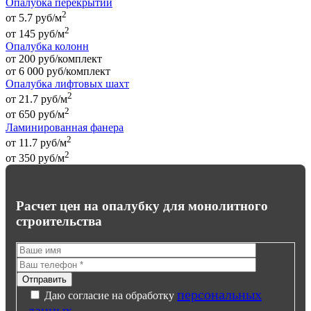
Опалубка перекрытий
2
от 5.7 руб/м
2
от
145
руб
/м
Опалубка колонн
от 200 руб/комплект
от
6 000
руб
/комплект
Опалубка лифтовых шахт
2
от 21.7 руб/м
2
от
650
руб
/м
Ламинированная фанера
2
от 11.7 руб/м
2
от
350
руб
/м
Расчет цен на опалубку для монолитного
строительства
персональных
Даю согласие на обработку
данных