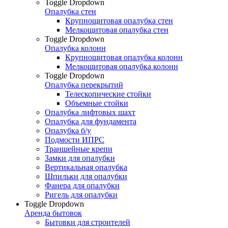
Toggle Dropdown
Опалубка стен
Крупнощитовая опалубка стен
Мелкощитовая опалубка стен
Toggle Dropdown
Опалубка колонн
Крупнощитовая опалубка колонн
Мелкощитовая опалубка колонн
Toggle Dropdown
Опалубка перекрытий
Телескопические стойки
Объемные стойки
Опалубка лифтовых шахт
Опалубка для фундамента
Опалубка б/у
Подмости ИПРС
Траншейные крепи
Замки для опалубки
Вертикальная опалубка
Шпильки для опалубки
Фанера для опалубки
Ригель для опалубки
Toggle Dropdown
Аренда бытовок
Бытовки для строителей