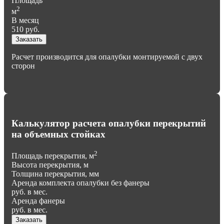
Площадь
2
м
В месяц
510
руб.
Заказать
Расчет производится для опалубки монтируемой с двух
сторон
Калькулятор расчета опалубки перекрытий
на объемных стойках
2
Площадь перекрытия, м
Высота перекрытия, м
Толщина перекрытия, мм
Аренда комплекта опалубки без фанеры
руб. в мес.
Аренда фанеры
руб. в мес.
Заказать