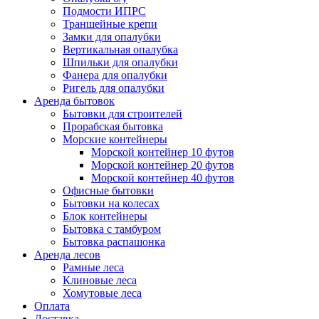
Подмости ИПРС
Траншейные крепи
Замки для опалубки
Вертикальная опалубка
Шпильки для опалубки
Фанера для опалубки
Ригель для опалубки
Аренда бытовок
Бытовки для строителей
Прорабская бытовка
Морские контейнеры
Морской контейнер 10 футов
Морской контейнер 20 футов
Морской контейнер 40 футов
Офисные бытовки
Бытовки на колесах
Блок контейнеры
Бытовка с тамбуром
Бытовка распашонка
Аренда лесов
Рамные леса
Клиновые леса
Хомутовые леса
Оплата
Доставка