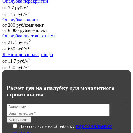
Опалубка перекрытий
2
от 5.7 руб/м
2
от
145
руб
/м
Опалубка колонн
от 200 руб/комплект
от
6 000
руб
/комплект
Опалубка лифтовых шахт
2
от 21.7 руб/м
2
от
650
руб
/м
Ламинированная фанера
2
от 11.7 руб/м
2
от
350
руб
/м
Расчет цен на опалубку для монолитного
строительства
персональных
Даю согласие на обработку
данных