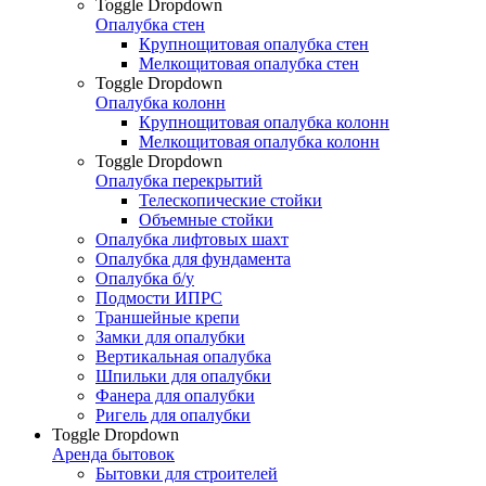
Toggle Dropdown
Опалубка стен
Крупнощитовая опалубка стен
Мелкощитовая опалубка стен
Toggle Dropdown
Опалубка колонн
Крупнощитовая опалубка колонн
Мелкощитовая опалубка колонн
Toggle Dropdown
Опалубка перекрытий
Телескопические стойки
Объемные стойки
Опалубка лифтовых шахт
Опалубка для фундамента
Опалубка б/у
Подмости ИПРС
Траншейные крепи
Замки для опалубки
Вертикальная опалубка
Шпильки для опалубки
Фанера для опалубки
Ригель для опалубки
Toggle Dropdown
Аренда бытовок
Бытовки для строителей