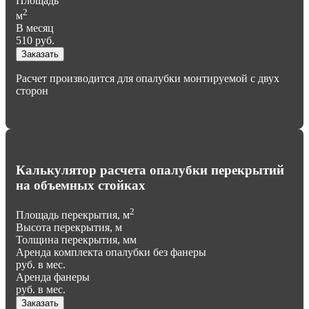
Площадь
2
м
В месяц
510
руб.
Заказать
Расчет производится для опалубки монтируемой с двух
сторон
Калькулятор расчета опалубки перекрытий
на объемных стойках
2
Площадь перекрытия, м
Высота перекрытия, м
Толщина перекрытия, мм
Аренда комплекта опалубки без фанеры
руб. в мес.
Аренда фанеры
руб. в мес.
Заказать