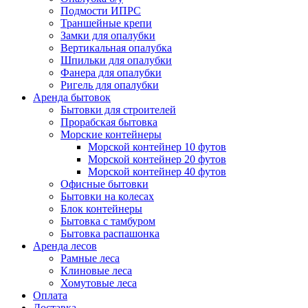
Подмости ИПРС
Траншейные крепи
Замки для опалубки
Вертикальная опалубка
Шпильки для опалубки
Фанера для опалубки
Ригель для опалубки
Аренда бытовок
Бытовки для строителей
Прорабская бытовка
Морские контейнеры
Морской контейнер 10 футов
Морской контейнер 20 футов
Морской контейнер 40 футов
Офисные бытовки
Бытовки на колесах
Блок контейнеры
Бытовка с тамбуром
Бытовка распашонка
Аренда лесов
Рамные леса
Клиновые леса
Хомутовые леса
Оплата
Доставка