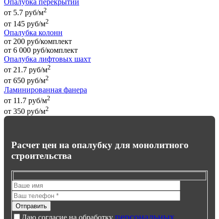
Опалубка перекрытий
2
от 5.7 руб/м
2
от
145
руб
/м
Опалубка колонн
от 200 руб/комплект
от
6 000
руб
/комплект
Опалубка лифтовых шахт
2
от 21.7 руб/м
2
от
650
руб
/м
Ламинированная фанера
2
от 11.7 руб/м
2
от
350
руб
/м
Расчет цен на опалубку для монолитного
строительства
персональных
Даю согласие на обработку