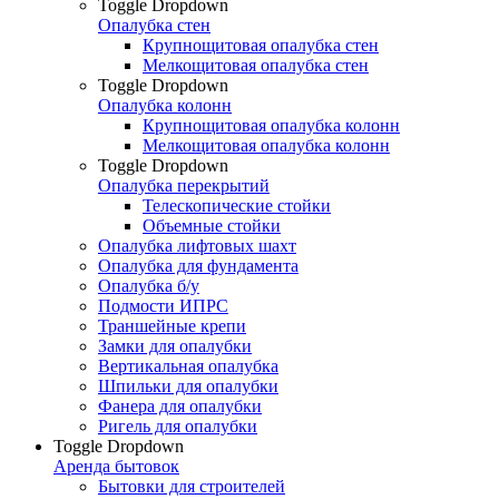
Toggle Dropdown
Опалубка стен
Крупнощитовая опалубка стен
Мелкощитовая опалубка стен
Toggle Dropdown
Опалубка колонн
Крупнощитовая опалубка колонн
Мелкощитовая опалубка колонн
Toggle Dropdown
Опалубка перекрытий
Телескопические стойки
Объемные стойки
Опалубка лифтовых шахт
Опалубка для фундамента
Опалубка б/у
Подмости ИПРС
Траншейные крепи
Замки для опалубки
Вертикальная опалубка
Шпильки для опалубки
Фанера для опалубки
Ригель для опалубки
Toggle Dropdown
Аренда бытовок
Бытовки для строителей