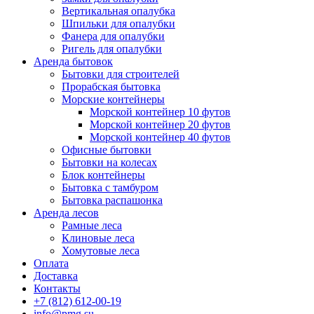
Вертикальная опалубка
Шпильки для опалубки
Фанера для опалубки
Ригель для опалубки
Аренда бытовок
Бытовки для строителей
Прорабская бытовка
Морские контейнеры
Морской контейнер 10 футов
Морской контейнер 20 футов
Морской контейнер 40 футов
Офисные бытовки
Бытовки на колесах
Блок контейнеры
Бытовка с тамбуром
Бытовка распашонка
Аренда лесов
Рамные леса
Клиновые леса
Хомутовые леса
Оплата
Доставка
Контакты
+7 (812) 612-00-19
info@pmg.su