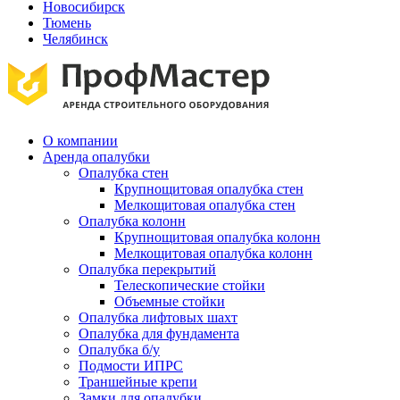
Новосибирск
Тюмень
Челябинск
О компании
Аренда опалубки
Опалубка стен
Крупнощитовая опалубка стен
Мелкощитовая опалубка стен
Опалубка колонн
Крупнощитовая опалубка колонн
Мелкощитовая опалубка колонн
Опалубка перекрытий
Телескопические стойки
Объемные стойки
Опалубка лифтовых шахт
Опалубка для фундамента
Опалубка б/у
Подмости ИПРС
Траншейные крепи
Замки для опалубки