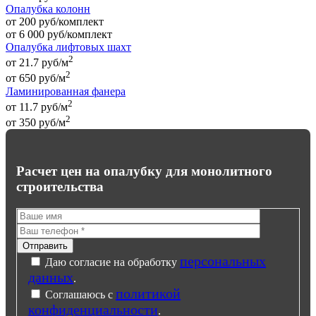
Опалубка колонн
от 200 руб/комплект
от
6 000
руб
/комплект
Опалубка лифтовых шахт
2
от 21.7 руб/м
2
от
650
руб
/м
Ламинированная фанера
2
от 11.7 руб/м
2
от
350
руб
/м
Расчет цен на опалубку для монолитного
строительства
персональных
Даю согласие на обработку
данных
.
политикой
Соглашаюсь с
конфиденциальности
.