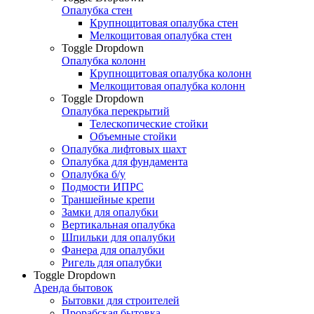
Опалубка стен
Крупнощитовая опалубка стен
Мелкощитовая опалубка стен
Toggle Dropdown
Опалубка колонн
Крупнощитовая опалубка колонн
Мелкощитовая опалубка колонн
Toggle Dropdown
Опалубка перекрытий
Телескопические стойки
Объемные стойки
Опалубка лифтовых шахт
Опалубка для фундамента
Опалубка б/у
Подмости ИПРС
Траншейные крепи
Замки для опалубки
Вертикальная опалубка
Шпильки для опалубки
Фанера для опалубки
Ригель для опалубки
Toggle Dropdown
Аренда бытовок
Бытовки для строителей
Прорабская бытовка