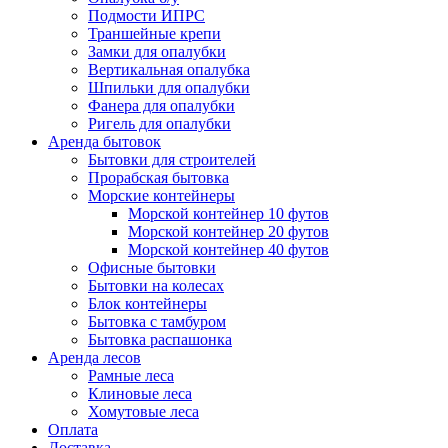
Подмости ИПРС
Траншейные крепи
Замки для опалубки
Вертикальная опалубка
Шпильки для опалубки
Фанера для опалубки
Ригель для опалубки
Аренда бытовок
Бытовки для строителей
Прорабская бытовка
Морские контейнеры
Морской контейнер 10 футов
Морской контейнер 20 футов
Морской контейнер 40 футов
Офисные бытовки
Бытовки на колесах
Блок контейнеры
Бытовка с тамбуром
Бытовка распашонка
Аренда лесов
Рамные леса
Клиновые леса
Хомутовые леса
Оплата
Доставка