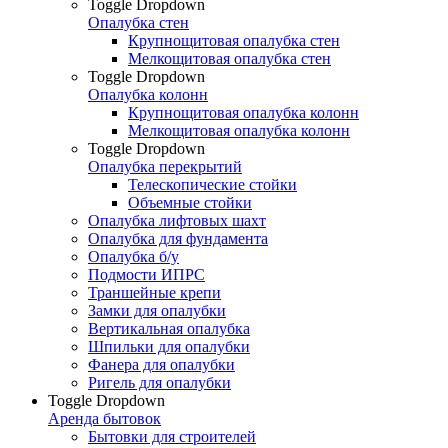
Toggle Dropdown
Опалубка стен
Крупнощитовая опалубка стен
Мелкощитовая опалубка стен
Toggle Dropdown
Опалубка колонн
Крупнощитовая опалубка колонн
Мелкощитовая опалубка колонн
Toggle Dropdown
Опалубка перекрытий
Телескопические стойки
Объемные стойки
Опалубка лифтовых шахт
Опалубка для фундамента
Опалубка б/у
Подмости ИПРС
Траншейные крепи
Замки для опалубки
Вертикальная опалубка
Шпильки для опалубки
Фанера для опалубки
Ригель для опалубки
Toggle Dropdown
Аренда бытовок
Бытовки для строителей