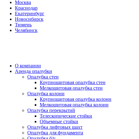
Москва
Краснодар
Екатеринбург
Новосибирск
Тюмень
Челябинск
О компании
Аренда опалубки
Опалубка стен
Крупнощитовая опалубка стен
Мелкощитовая опалубка стен
Опалубка колонн
Крупнощитовая опалубка колонн
Мелкощитовая опалубка колонн
Опалубка перекрытий
Телескопические стойки
Объемные стойки
Опалубка лифтовых шахт
Опалубка для фундамента
Опалубка б/у