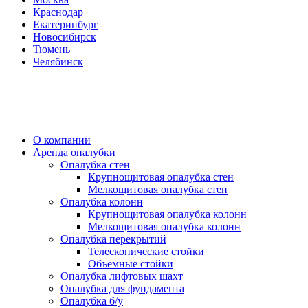
Краснодар
Екатеринбург
Новосибирск
Тюмень
Челябинск
О компании
Аренда опалубки
Опалубка стен
Крупнощитовая опалубка стен
Мелкощитовая опалубка стен
Опалубка колонн
Крупнощитовая опалубка колонн
Мелкощитовая опалубка колонн
Опалубка перекрытий
Телескопические стойки
Объемные стойки
Опалубка лифтовых шахт
Опалубка для фундамента
Опалубка б/у