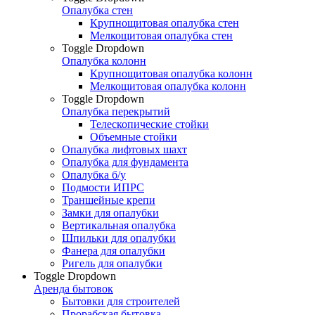
Опалубка стен
Крупнощитовая опалубка стен
Мелкощитовая опалубка стен
Toggle Dropdown
Опалубка колонн
Крупнощитовая опалубка колонн
Мелкощитовая опалубка колонн
Toggle Dropdown
Опалубка перекрытий
Телескопические стойки
Объемные стойки
Опалубка лифтовых шахт
Опалубка для фундамента
Опалубка б/у
Подмости ИПРС
Траншейные крепи
Замки для опалубки
Вертикальная опалубка
Шпильки для опалубки
Фанера для опалубки
Ригель для опалубки
Toggle Dropdown
Аренда бытовок
Бытовки для строителей
Прорабская бытовка