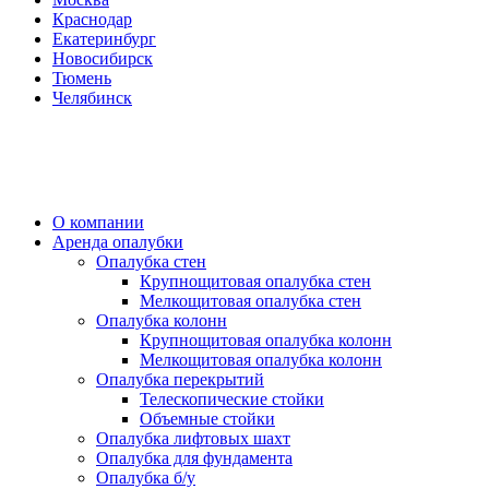
Краснодар
Екатеринбург
Новосибирск
Тюмень
Челябинск
О компании
Аренда опалубки
Опалубка стен
Крупнощитовая опалубка стен
Мелкощитовая опалубка стен
Опалубка колонн
Крупнощитовая опалубка колонн
Мелкощитовая опалубка колонн
Опалубка перекрытий
Телескопические стойки
Объемные стойки
Опалубка лифтовых шахт
Опалубка для фундамента
Опалубка б/у