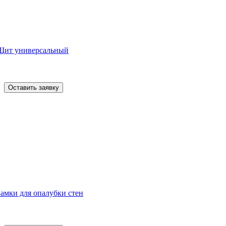
Щит универсальный
Оставить заявку
Замки для опалубки стен