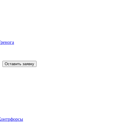
Тренога
Оставить заявку
Контрфорсы