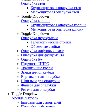
Опалубка стен
Крупнощитовая опалубка стен
Мелкощитовая опалубка стен
Toggle Dropdown
Опалубка колонн
Крупнощитовая опалубка колонн
Мелкощитовая опалубка колонн
Toggle Dropdown
Опалубка перекрытий
Телескопические стойки
Объемные стойки
Опалубка лифтовых шахт
Опалубка для фундамента
Опалубка б/у
Подмости ИПРС
Траншейные крепи
Замки для опалубки
Вертикальная опалубка
Шпильки для опалубки
Фанера для опалубки
Ригель для опалубки
Toggle Dropdown
Аренда бытовок
Бытовки для строителей
Прорабская бытовка