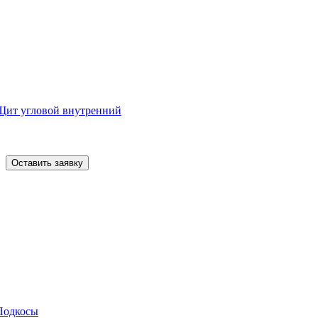
Щит угловой внутренний
Оставить заявку
Подкосы