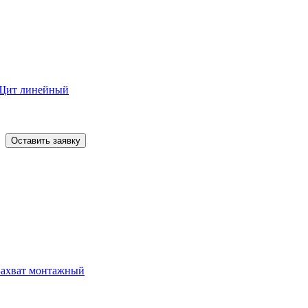
Щит линейный
Оставить заявку
Захват монтажный