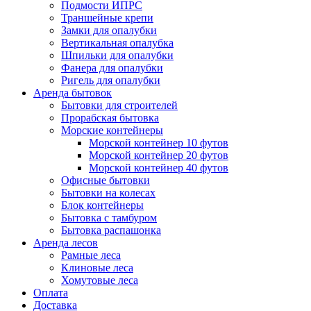
Подмости ИПРС
Траншейные крепи
Замки для опалубки
Вертикальная опалубка
Шпильки для опалубки
Фанера для опалубки
Ригель для опалубки
Аренда бытовок
Бытовки для строителей
Прорабская бытовка
Морские контейнеры
Морской контейнер 10 футов
Морской контейнер 20 футов
Морской контейнер 40 футов
Офисные бытовки
Бытовки на колесах
Блок контейнеры
Бытовка с тамбуром
Бытовка распашонка
Аренда лесов
Рамные леса
Клиновые леса
Хомутовые леса
Оплата
Доставка