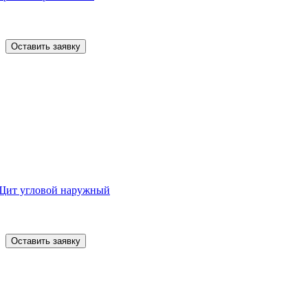
Оставить заявку
Щит угловой наружный
Оставить заявку