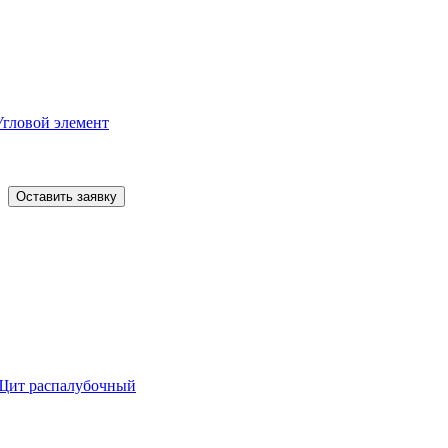
Угловой элемент
Оставить заявку
Щит распалубочный