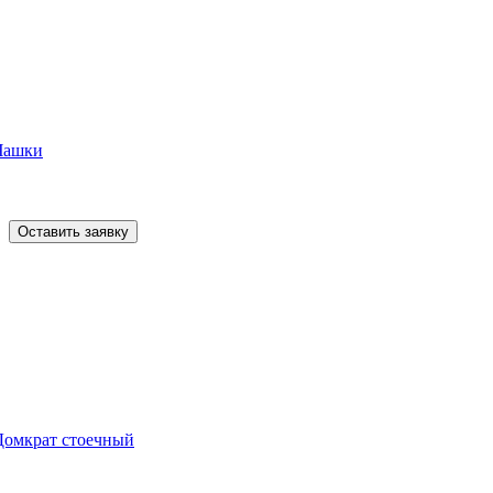
Чашки
Оставить заявку
Домкрат стоечный