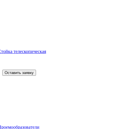
Стойка телескопическая
Оставить заявку
Проемообразователи