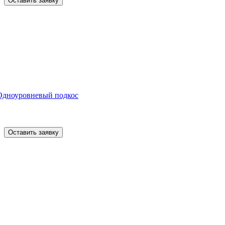
Оставить заявку
Одноуровневый подкос
Оставить заявку