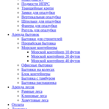
Подмости ИПРС
Траншейные крепи
Замки для опалубки
Вертикальная опалубка
Шпильки для опалубки
Фанера для опалубки
Ригель для опалубки
Аренда бытовок
Бытовки для строителей
Прорабская бытовка
Морские контейнеры
Морской контейнер 10 футов
Морской контейнер 20 футов
Морской контейнер 40 футов
Офисные бытовки
Бытовки на колесах
Блок контейнеры
Бытовка с тамбуром
Бытовка распашонка
Аренда лесов
Рамные леса
Клиновые леса
Хомутовые леса
Оплата
Доставка