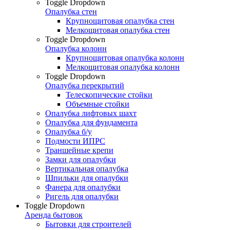
Toggle Dropdown
Опалубка стен
Крупнощитовая опалубка стен
Мелкощитовая опалубка стен
Toggle Dropdown
Опалубка колонн
Крупнощитовая опалубка колонн
Мелкощитовая опалубка колонн
Toggle Dropdown
Опалубка перекрытий
Телескопические стойки
Объемные стойки
Опалубка лифтовых шахт
Опалубка для фундамента
Опалубка б/у
Подмости ИПРС
Траншейные крепи
Замки для опалубки
Вертикальная опалубка
Шпильки для опалубки
Фанера для опалубки
Ригель для опалубки
Toggle Dropdown
Аренда бытовок
Бытовки для строителей