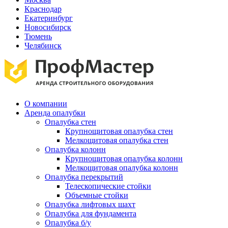
Краснодар
Екатеринбург
Новосибирск
Тюмень
Челябинск
О компании
Аренда опалубки
Опалубка стен
Крупнощитовая опалубка стен
Мелкощитовая опалубка стен
Опалубка колонн
Крупнощитовая опалубка колонн
Мелкощитовая опалубка колонн
Опалубка перекрытий
Телескопические стойки
Объемные стойки
Опалубка лифтовых шахт
Опалубка для фундамента
Опалубка б/у