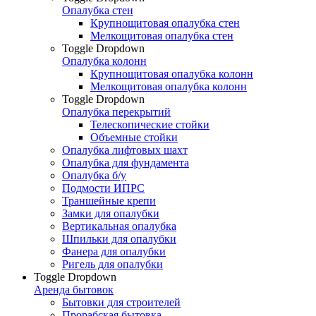
Опалубка стен
Крупнощитовая опалубка стен
Мелкощитовая опалубка стен
Toggle Dropdown
Опалубка колонн
Крупнощитовая опалубка колонн
Мелкощитовая опалубка колонн
Toggle Dropdown
Опалубка перекрытий
Телескопические стойки
Объемные стойки
Опалубка лифтовых шахт
Опалубка для фундамента
Опалубка б/у
Подмости ИПРС
Траншейные крепи
Замки для опалубки
Вертикальная опалубка
Шпильки для опалубки
Фанера для опалубки
Ригель для опалубки
Toggle Dropdown
Аренда бытовок
Бытовки для строителей
Прорабская бытовка