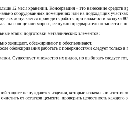
льше 12 мес.) хранении. Консервация – это нанесение средств 
циально оборудованных помещениях или на подходящих участках 
учаях допускается проводить работы при влажности воздуха 80
ла на солнце или морозе, ее нужно предварительно занести в по
ьные этапы подготовки металлических элементов:
ьно зачищают, обезжиривают и обеспыливают.
ле обезжиривания работать с поверхностями следует только в 
зки. Существует множество их видов, но выбирать следует тот,
ой защите не нуждаются изделия, которые изначально изготовл
 очистить от остатков цемента, проверить целостность каждого 