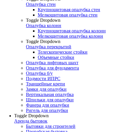
Опалубка стен
Крупнощитовая опалубка стен
Мелкощитовая опалубка стен
Toggle Dropdown
Опалубка колонн
Крупнощитовая опалубка колонн
Мелкощитовая опалубка колонн
Toggle Dropdown
Опалубка перекрытий
Телескопические стойки
Объемные стойки
Опалубка лифтовых шахт
Опалубка для фундамента
Опалубка б/у
Подмости ИПРС
Траншейные крепи
Замки для опалубки
Вертикальная опалубка
Шпильки для опалубки
Фанера для опалубки
Ригель для опалубки
Toggle Dropdown
Аренда бытовок
Бытовки для строителей
Прорабская бытовка