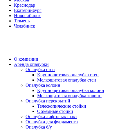
Краснодар
Екатеринбург
Новосибирск
Тюмень
Челябинск
О компании
Аренда опалубки
Опалубка стен
Крупнощитовая опалубка стен
Мелкощитовая опалубка стен
Опалубка колонн
Крупнощитовая опалубка колонн
Мелкощитовая опалубка колонн
Опалубка перекрытий
Телескопические стойки
Объемные стойки
Опалубка лифтовых шахт
Опалубка для фундамента
Опалубка б/у