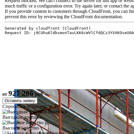
927 286
от
руб
Оставить заявку
Спросить в Whatsapp
Выгодная доставка
Высокое качество