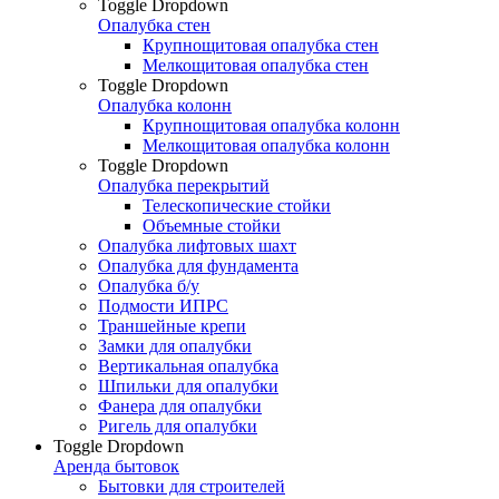
Toggle Dropdown
Опалубка стен
Крупнощитовая опалубка стен
Мелкощитовая опалубка стен
Toggle Dropdown
Опалубка колонн
Крупнощитовая опалубка колонн
Мелкощитовая опалубка колонн
Toggle Dropdown
Опалубка перекрытий
Телескопические стойки
Объемные стойки
Опалубка лифтовых шахт
Опалубка для фундамента
Опалубка б/у
Подмости ИПРС
Траншейные крепи
Замки для опалубки
Вертикальная опалубка
Шпильки для опалубки
Фанера для опалубки
Ригель для опалубки
Toggle Dropdown
Аренда бытовок
Бытовки для строителей