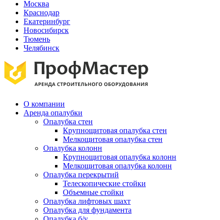
Москва
Краснодар
Екатеринбург
Новосибирск
Тюмень
Челябинск
О компании
Аренда опалубки
Опалубка стен
Крупнощитовая опалубка стен
Мелкощитовая опалубка стен
Опалубка колонн
Крупнощитовая опалубка колонн
Мелкощитовая опалубка колонн
Опалубка перекрытий
Телескопические стойки
Объемные стойки
Опалубка лифтовых шахт
Опалубка для фундамента
Опалубка б/у