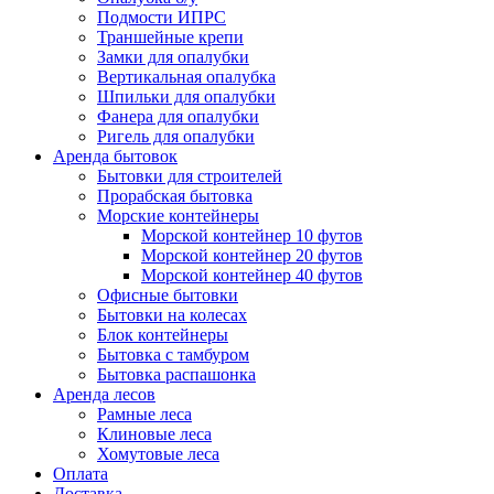
Подмости ИПРС
Траншейные крепи
Замки для опалубки
Вертикальная опалубка
Шпильки для опалубки
Фанера для опалубки
Ригель для опалубки
Аренда бытовок
Бытовки для строителей
Прорабская бытовка
Морские контейнеры
Морской контейнер 10 футов
Морской контейнер 20 футов
Морской контейнер 40 футов
Офисные бытовки
Бытовки на колесах
Блок контейнеры
Бытовка с тамбуром
Бытовка распашонка
Аренда лесов
Рамные леса
Клиновые леса
Хомутовые леса
Оплата
Доставка