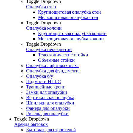
Toggle Dropdown
Опалубка стен
Крупнощитовая опалубка стен
Мелкощитовая опалубка стен
Toggle Dropdown
Опалубка колонн
Крупнощитовая опалубка колонн
Мелкощитовая опалубка колонн
Toggle Dropdown
Опалубка перекрытий
Телескопические стойки
Объемные стойки
Опалубка лифтовых шахт
Опалубка для фундамента
Опалубка б/у
Подмости ИПРС
Траншейные крепи
Замки для опалубки
Вертикальная опалубка
Шпильки для опалубки
Фанера для опалубки
Ригель для опалубки
Toggle Dropdown
Аренда бытовок
Бытовки для строителей