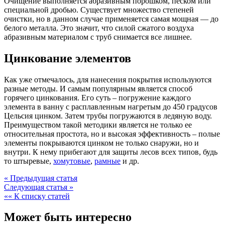
Очищение выполняется абразивным порошком, песком или
специальной дробью. Существует множество степеней
очистки, но в данном случае применяется самая мощная — до
белого металла. Это значит, что силой сжатого воздуха
абразивным материалом с труб снимается все лишнее.
Цинкование элементов
Как уже отмечалось, для нанесения покрытия используются
разные методы. И самым популярным является способ
горячего цинкования. Его суть – погружение каждого
элемента в ванну с расплавленным нагретым до 450 градусов
Цельсия цинком. Затем трубы погружаются в ледяную воду.
Преимуществом такой методики является не только ее
относительная простота, но и высокая эффективность – полые
элементы покрываются цинком не только снаружи, но и
внутри. К нему прибегают для защиты лесов всех типов, будь
то штыревые,
хомутовые
,
рамные
и др.
« Предыдущая статья
Следующая статья »
«« К списку статей
Может быть интересно