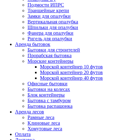
Подмости ИПРС
Траншейные крепи
Замки для опалубки
Вертикальная опалубка
Шпильки для опалубки
Фанера для опалубки
Ригель для опалубки
Аренда бытовок
Бытовки для строителей
Прорабская бытовка
Морские контейнеры
Морской контейнер 10 футов
Морской контейнер 20 футов
Морской контейнер 40 футов
Офисные бытовки
Бытовки на колесах
Блок контейнеры
Бытовка с тамбуром
Бытовка распашонка
Аренда лесов
Рамные леса
Клиновые леса
Хомутовые леса
Оплата
Доставка