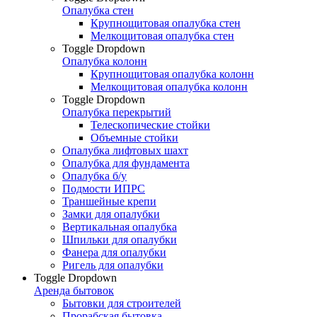
Опалубка стен
Крупнощитовая опалубка стен
Мелкощитовая опалубка стен
Toggle Dropdown
Опалубка колонн
Крупнощитовая опалубка колонн
Мелкощитовая опалубка колонн
Toggle Dropdown
Опалубка перекрытий
Телескопические стойки
Объемные стойки
Опалубка лифтовых шахт
Опалубка для фундамента
Опалубка б/у
Подмости ИПРС
Траншейные крепи
Замки для опалубки
Вертикальная опалубка
Шпильки для опалубки
Фанера для опалубки
Ригель для опалубки
Toggle Dropdown
Аренда бытовок
Бытовки для строителей
Прорабская бытовка