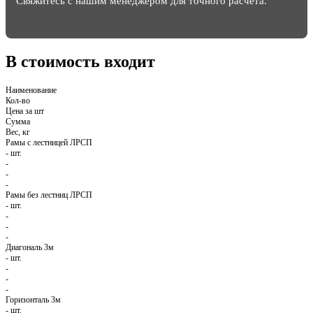
Свяжитесь с нашим менеджером для точного расчета.
В стоимость входит
Наименование
Кол-во
Цена за шт
Сумма
Вес, кг
Рамы с лестницей ЛРСП
-
шт.
-
-
-
Рамы без лестниц ЛРСП
-
шт.
-
-
-
Диагональ 3м
-
шт.
-
-
-
Горизонталь 3м
-
шт.