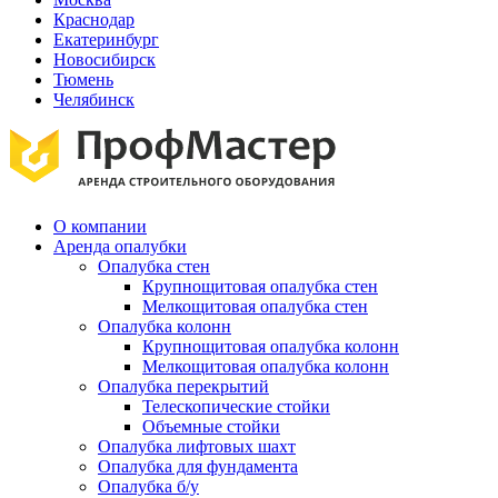
Краснодар
Екатеринбург
Новосибирск
Тюмень
Челябинск
О компании
Аренда опалубки
Опалубка стен
Крупнощитовая опалубка стен
Мелкощитовая опалубка стен
Опалубка колонн
Крупнощитовая опалубка колонн
Мелкощитовая опалубка колонн
Опалубка перекрытий
Телескопические стойки
Объемные стойки
Опалубка лифтовых шахт
Опалубка для фундамента
Опалубка б/у