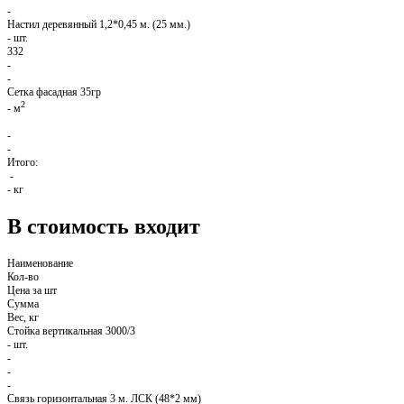
-
Настил деревянный 1,2*0,45 м. (25 мм.)
-
шт.
332
-
-
Сетка фасадная 35гр
2
-
м
-
-
Итого:
-
-
кг
В стоимость входит
Наименование
Кол-во
Цена за шт
Сумма
Вес, кг
Стойка вертикальная 3000/3
-
шт.
-
-
-
Связь горизонтальная 3 м. ЛСК (48*2 мм)