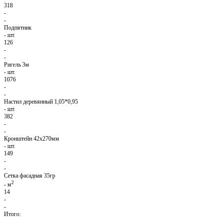
318
-
-
Подпятник
-
шт.
126
-
-
Ригель 3м
-
шт.
1076
-
-
Настил деревянный 1,05*0,95
-
шт.
382
-
-
Кронштейн 42х270мм
-
шт.
149
-
-
Сетка фасадная 35гр
2
-
м
14
-
-
Итого: