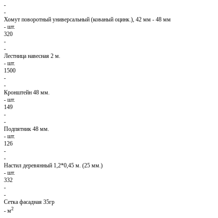
-
-
Хомут поворотный универсальный (кованый оцинк.), 42 мм - 48 мм
-
шт.
320
-
-
Лестница навесная 2 м.
-
шт.
1500
-
-
Кронштейн 48 мм.
-
шт.
149
-
-
Подпятник 48 мм.
-
шт.
126
-
-
Настил деревянный 1,2*0,45 м. (25 мм.)
-
шт.
332
-
-
Сетка фасадная 35гр
2
-
м