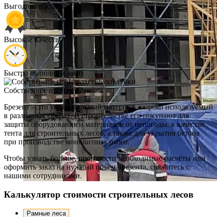
Выгодная доставка
Высокое качество
Быстро выполним заказ
Собственное производство
Брезент – это универсальный материал, широко используемый
в различных сферах. В строительстве его покупают для
защиты оборудования и материалов от непогоды, в качестве
тента для строительных лесов, а также для укрытия бетона
при производстве монолитных работ.
Чтобы узнать больше, произвести необходимые расчёты или
оформить заказ на нужный объём брезента, свяжитесь с
нашими сотрудниками.
Калькулятор стоимости строительных лесов
Рамные леса