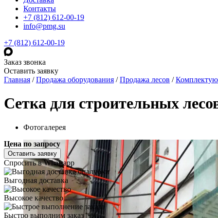
Контакты
+7 (812) 612-00-19
info@pmg.su
+7 (812) 612-00-19
Заказ звонка
Оставить заявку
Главная
/
Продажа оборудования
/
Продажа лесов
/
Комплекту
Сетка для строительных лесо
Фотогалерея
Цена по запросу
Оставить заявку
Спросить в Whatsapp
Выгодная доставка
Высокое качество
Быстро выполним заказ