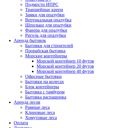
Подмости ИПРС
Траншейные крепи
Замки для опалубки
Вертикальная опалубка
Шпильки для опалубки
Фанера для опалубки
Ригель для опалубки
Аренда бытовок
Бытовки для строителей
Прорабская бытовка
Морские контейнеры
Морской контейнер 10 футов
Морской контейнер 20 футов
Морской контейнер 40 футов
Офисные бытовки
Бытовки на колесах
Блок контейнеры
Бытовка с тамбуром
Бытовка распашонка
Аренда лесов
Рамные леса
Клиновые леса
Хомутовые леса
Оплата
Доставка