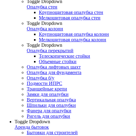
Toggle Dropdown
Опалубка стен
Крупнощитовая опалубка стен
Мелкощитовая опалубка стен
Toggle Dropdown
Опалубка колонн
Крупнощитовая опалубка колонн
Мелкощитовая опалубка колонн
Toggle Dropdown
Опалубка перекрытий
Телескопические стойки
Объемные стойки
Опалубка лифтовых шахт
Опалубка для фундамента
Опалубка б/у
Подмости ИПРС
Траншейные крепи
Замки для опалубки
Вертикальная опалубка
Шпильки для опалубки
Фанера для опалубки
Ригель для опалубки
Toggle Dropdown
Аренда бытовок
Бытовки для строителей