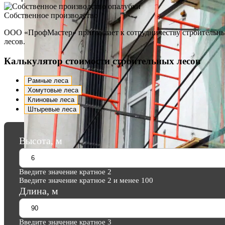
Собственное производство
ООО «ПрофМастер» приглашает к сотрудничеству строительные
лесов.
Калькулятор стоимости строительных лесов
Рамные леса
Хомутовые леса
Клиновые леса
Штыревые леса
Высота, м
Введите значение кратное 2
Введите значение кратное 2 и менее 100
Длина, м
Введите значение кратное 3