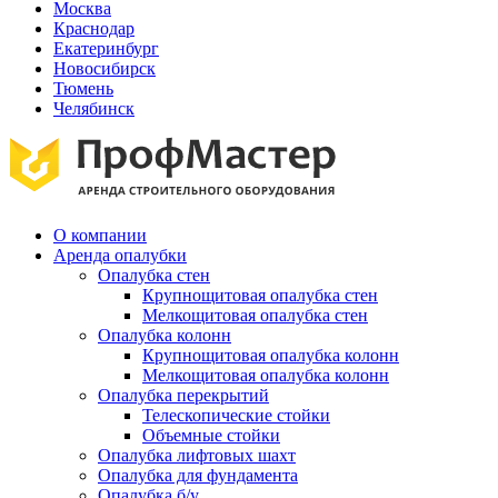
Москва
Краснодар
Екатеринбург
Новосибирск
Тюмень
Челябинск
О компании
Аренда опалубки
Опалубка стен
Крупнощитовая опалубка стен
Мелкощитовая опалубка стен
Опалубка колонн
Крупнощитовая опалубка колонн
Мелкощитовая опалубка колонн
Опалубка перекрытий
Телескопические стойки
Объемные стойки
Опалубка лифтовых шахт
Опалубка для фундамента
Опалубка б/у