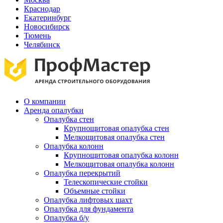
Краснодар
Екатеринбург
Новосибирск
Тюмень
Челябинск
О компании
Аренда опалубки
Опалубка стен
Крупнощитовая опалубка стен
Мелкощитовая опалубка стен
Опалубка колонн
Крупнощитовая опалубка колонн
Мелкощитовая опалубка колонн
Опалубка перекрытий
Телескопические стойки
Объемные стойки
Опалубка лифтовых шахт
Опалубка для фундамента
Опалубка б/у