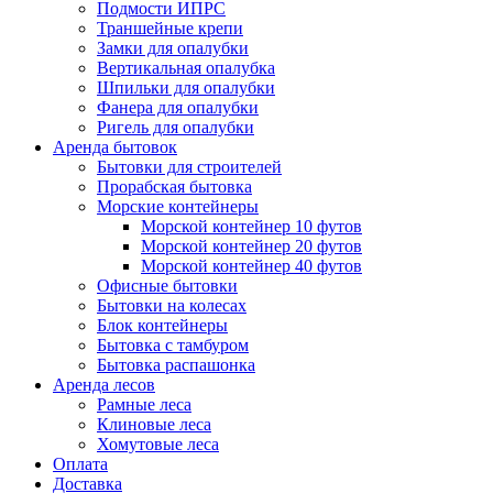
Подмости ИПРС
Траншейные крепи
Замки для опалубки
Вертикальная опалубка
Шпильки для опалубки
Фанера для опалубки
Ригель для опалубки
Аренда бытовок
Бытовки для строителей
Прорабская бытовка
Морские контейнеры
Морской контейнер 10 футов
Морской контейнер 20 футов
Морской контейнер 40 футов
Офисные бытовки
Бытовки на колесах
Блок контейнеры
Бытовка с тамбуром
Бытовка распашонка
Аренда лесов
Рамные леса
Клиновые леса
Хомутовые леса
Оплата
Доставка