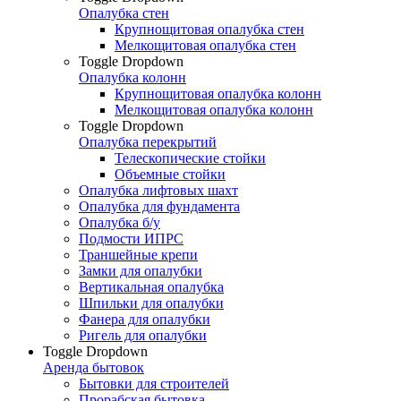
Опалубка стен
Крупнощитовая опалубка стен
Мелкощитовая опалубка стен
Toggle Dropdown
Опалубка колонн
Крупнощитовая опалубка колонн
Мелкощитовая опалубка колонн
Toggle Dropdown
Опалубка перекрытий
Телескопические стойки
Объемные стойки
Опалубка лифтовых шахт
Опалубка для фундамента
Опалубка б/у
Подмости ИПРС
Траншейные крепи
Замки для опалубки
Вертикальная опалубка
Шпильки для опалубки
Фанера для опалубки
Ригель для опалубки
Toggle Dropdown
Аренда бытовок
Бытовки для строителей
Прорабская бытовка