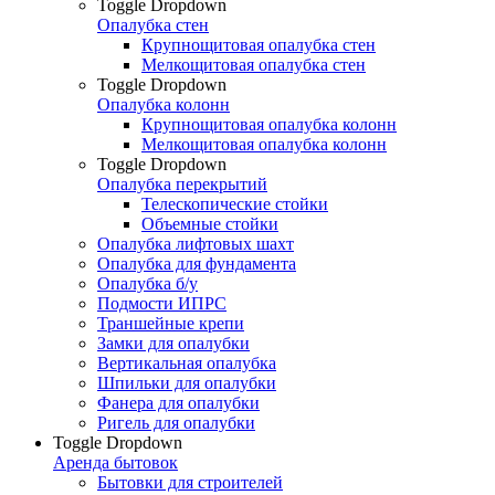
Toggle Dropdown
Опалубка стен
Крупнощитовая опалубка стен
Мелкощитовая опалубка стен
Toggle Dropdown
Опалубка колонн
Крупнощитовая опалубка колонн
Мелкощитовая опалубка колонн
Toggle Dropdown
Опалубка перекрытий
Телескопические стойки
Объемные стойки
Опалубка лифтовых шахт
Опалубка для фундамента
Опалубка б/у
Подмости ИПРС
Траншейные крепи
Замки для опалубки
Вертикальная опалубка
Шпильки для опалубки
Фанера для опалубки
Ригель для опалубки
Toggle Dropdown
Аренда бытовок
Бытовки для строителей