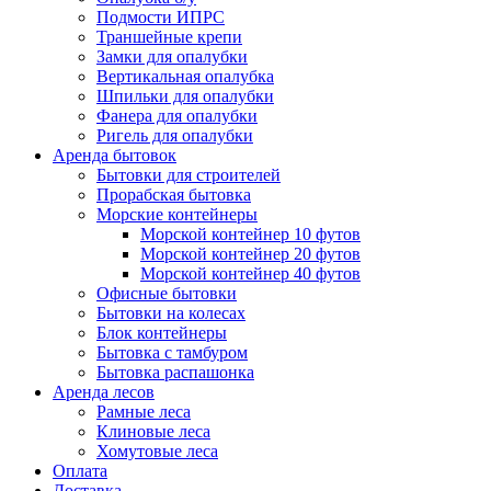
Подмости ИПРС
Траншейные крепи
Замки для опалубки
Вертикальная опалубка
Шпильки для опалубки
Фанера для опалубки
Ригель для опалубки
Аренда бытовок
Бытовки для строителей
Прорабская бытовка
Морские контейнеры
Морской контейнер 10 футов
Морской контейнер 20 футов
Морской контейнер 40 футов
Офисные бытовки
Бытовки на колесах
Блок контейнеры
Бытовка с тамбуром
Бытовка распашонка
Аренда лесов
Рамные леса
Клиновые леса
Хомутовые леса
Оплата
Доставка