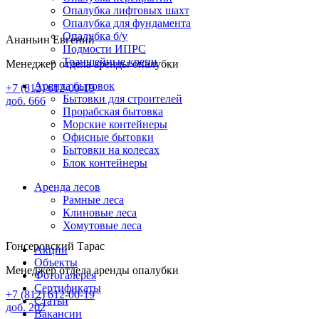
Опалубка лифтовых шахт
Опалубка для фундамента
Опалубка б/у
Ананьин Евгений
Подмости ИПРС
Траншейные крепи
Менеджер отдела аренды опалубки
Аренда бытовок
+7 (812) 612-00-19
Бытовки для строителей
доб. 666
Прорабская бытовка
Морские контейнеры
Офисные бытовки
Бытовки на колесах
Блок контейнеры
Аренда лесов
Рамные леса
Клиновые леса
Хомутовые леса
Гонсеровский Тарас
Акции
Объекты
Менеджер отдела аренды опалубки
Фотогалерея
Сертификаты
+7 (812) 612-00-19
Статьи
доб. 202
Вакансии