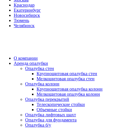
Краснодар
Екатеринбург
Новосибирск
Тюмень
Челябинск
О компании
Аренда опалубки
Опалубка стен
Крупнощитовая опалубка стен
Мелкощитовая опалубка стен
Опалубка колонн
Крупнощитовая опалубка колонн
Мелкощитовая опалубка колонн
Опалубка перекрытий
Телескопические стойки
Объемные стойки
Опалубка лифтовых шахт
Опалубка для фундамента
Опалубка б/у