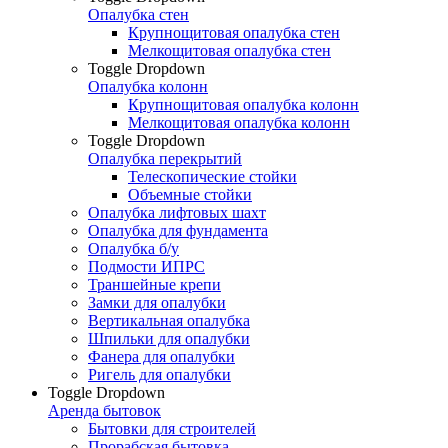
Опалубка стен
Крупнощитовая опалубка стен
Мелкощитовая опалубка стен
Toggle Dropdown
Опалубка колонн
Крупнощитовая опалубка колонн
Мелкощитовая опалубка колонн
Toggle Dropdown
Опалубка перекрытий
Телескопические стойки
Объемные стойки
Опалубка лифтовых шахт
Опалубка для фундамента
Опалубка б/у
Подмости ИПРС
Траншейные крепи
Замки для опалубки
Вертикальная опалубка
Шпильки для опалубки
Фанера для опалубки
Ригель для опалубки
Toggle Dropdown
Аренда бытовок
Бытовки для строителей
Прорабская бытовка