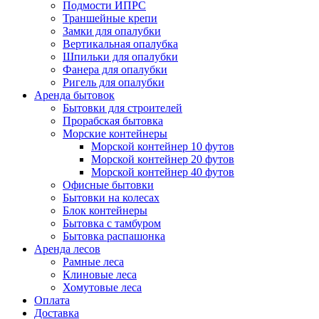
Подмости ИПРС
Траншейные крепи
Замки для опалубки
Вертикальная опалубка
Шпильки для опалубки
Фанера для опалубки
Ригель для опалубки
Аренда бытовок
Бытовки для строителей
Прорабская бытовка
Морские контейнеры
Морской контейнер 10 футов
Морской контейнер 20 футов
Морской контейнер 40 футов
Офисные бытовки
Бытовки на колесах
Блок контейнеры
Бытовка с тамбуром
Бытовка распашонка
Аренда лесов
Рамные леса
Клиновые леса
Хомутовые леса
Оплата
Доставка