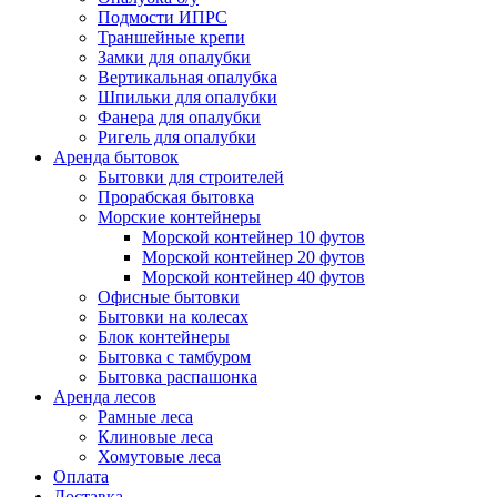
Подмости ИПРС
Траншейные крепи
Замки для опалубки
Вертикальная опалубка
Шпильки для опалубки
Фанера для опалубки
Ригель для опалубки
Аренда бытовок
Бытовки для строителей
Прорабская бытовка
Морские контейнеры
Морской контейнер 10 футов
Морской контейнер 20 футов
Морской контейнер 40 футов
Офисные бытовки
Бытовки на колесах
Блок контейнеры
Бытовка с тамбуром
Бытовка распашонка
Аренда лесов
Рамные леса
Клиновые леса
Хомутовые леса
Оплата
Доставка