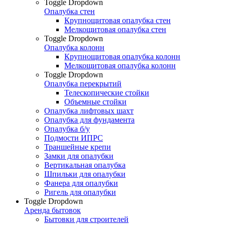
Toggle Dropdown
Опалубка стен
Крупнощитовая опалубка стен
Мелкощитовая опалубка стен
Toggle Dropdown
Опалубка колонн
Крупнощитовая опалубка колонн
Мелкощитовая опалубка колонн
Toggle Dropdown
Опалубка перекрытий
Телескопические стойки
Объемные стойки
Опалубка лифтовых шахт
Опалубка для фундамента
Опалубка б/у
Подмости ИПРС
Траншейные крепи
Замки для опалубки
Вертикальная опалубка
Шпильки для опалубки
Фанера для опалубки
Ригель для опалубки
Toggle Dropdown
Аренда бытовок
Бытовки для строителей