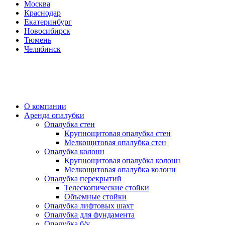
Москва
Краснодар
Екатеринбург
Новосибирск
Тюмень
Челябинск
О компании
Аренда опалубки
Опалубка стен
Крупнощитовая опалубка стен
Мелкощитовая опалубка стен
Опалубка колонн
Крупнощитовая опалубка колонн
Мелкощитовая опалубка колонн
Опалубка перекрытий
Телескопические стойки
Объемные стойки
Опалубка лифтовых шахт
Опалубка для фундамента
Опалубка б/у