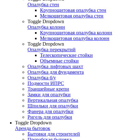
Опалубка стен
Крупнощитовая опалубка стен
Мелкощитовая опалубка стен
Toggle Dropdown
Опалубка колонн
Крупнощитовая опалубка колонн
Мелкощитовая опалубка колонн
Toggle Dropdown
Опалубка перекрытий
Телескопические стойки
Объемные стойки
Опалубка лифтовых шахт
Опалубка для фундамента
Опалубка б/у
Подмости ИПРС
Траншейные крепи
Замки для опалубки
Вертикальная опалубка
Шпильки для опалубки
Фанера для опалубки
Ригель для опалубки
Toggle Dropdown
Аренда бытовок
Бытовки для строителей
Прорабская бытовка