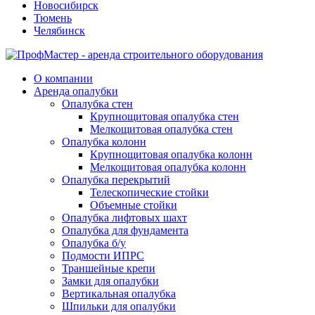
Новосибирск
Тюмень
Челябинск
О компании
Аренда опалубки
Опалубка стен
Крупнощитовая опалубка стен
Мелкощитовая опалубка стен
Опалубка колонн
Крупнощитовая опалубка колонн
Мелкощитовая опалубка колонн
Опалубка перекрытий
Телескопические стойки
Объемные стойки
Опалубка лифтовых шахт
Опалубка для фундамента
Опалубка б/у
Подмости ИПРС
Траншейные крепи
Замки для опалубки
Вертикальная опалубка
Шпильки для опалубки