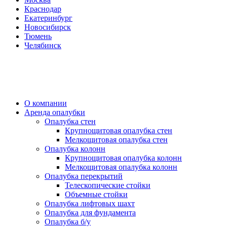
Краснодар
Екатеринбург
Новосибирск
Тюмень
Челябинск
О компании
Аренда опалубки
Опалубка стен
Крупнощитовая опалубка стен
Мелкощитовая опалубка стен
Опалубка колонн
Крупнощитовая опалубка колонн
Мелкощитовая опалубка колонн
Опалубка перекрытий
Телескопические стойки
Объемные стойки
Опалубка лифтовых шахт
Опалубка для фундамента
Опалубка б/у