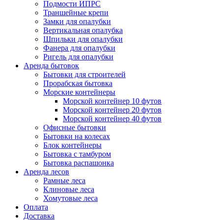
Подмости ИПРС
Траншейные крепи
Замки для опалубки
Вертикальная опалубка
Шпильки для опалубки
Фанера для опалубки
Ригель для опалубки
Аренда бытовок
Бытовки для строителей
Прорабская бытовка
Морские контейнеры
Морской контейнер 10 футов
Морской контейнер 20 футов
Морской контейнер 40 футов
Офисные бытовки
Бытовки на колесах
Блок контейнеры
Бытовка с тамбуром
Бытовка распашонка
Аренда лесов
Рамные леса
Клиновые леса
Хомутовые леса
Оплата
Доставка