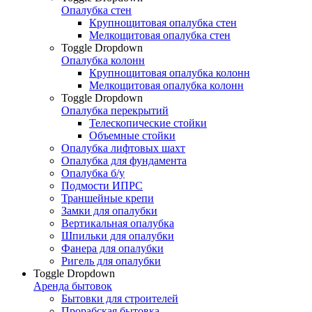
Опалубка стен
Крупнощитовая опалубка стен
Мелкощитовая опалубка стен
Toggle Dropdown
Опалубка колонн
Крупнощитовая опалубка колонн
Мелкощитовая опалубка колонн
Toggle Dropdown
Опалубка перекрытий
Телескопические стойки
Объемные стойки
Опалубка лифтовых шахт
Опалубка для фундамента
Опалубка б/у
Подмости ИПРС
Траншейные крепи
Замки для опалубки
Вертикальная опалубка
Шпильки для опалубки
Фанера для опалубки
Ригель для опалубки
Toggle Dropdown
Аренда бытовок
Бытовки для строителей
Прорабская бытовка