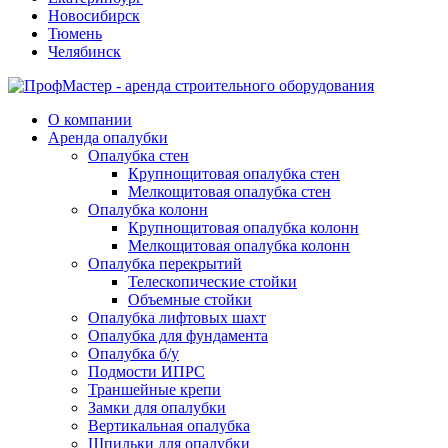
Новосибирск
Тюмень
Челябинск
О компании
Аренда опалубки
Опалубка стен
Крупнощитовая опалубка стен
Мелкощитовая опалубка стен
Опалубка колонн
Крупнощитовая опалубка колонн
Мелкощитовая опалубка колонн
Опалубка перекрытий
Телескопические стойки
Объемные стойки
Опалубка лифтовых шахт
Опалубка для фундамента
Опалубка б/у
Подмости ИПРС
Траншейные крепи
Замки для опалубки
Вертикальная опалубка
Шпильки для опалубки