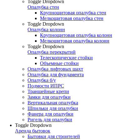
Toggle Dropdown
Опалубка стен
Крупнощитовая опалубка стен
Мелкощитовая опалубка стен
Toggle Dropdown
Опалубка колонн
Крупнощитовая опалубка колонн
Мелкощитовая опалубка колонн
Toggle Dropdown
Опалубка перекрытий
Телескопические стойки
Объемные стойки
Опалубка лифтовых шахт
Опалубка для фундамента
Опалубка б/у
Подмости ИПРС
Траншейные крепи
Замки для опалубки
Вертикальная опалубка
Шпильки для опалубки
Фанера для опалубки
Ригель для опалубки
Toggle Dropdown
Аренда бытовок
Бытовки для строителей