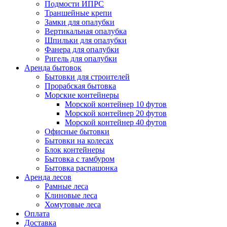
Подмости ИПРС
Траншейные крепи
Замки для опалубки
Вертикальная опалубка
Шпильки для опалубки
Фанера для опалубки
Ригель для опалубки
Аренда бытовок
Бытовки для строителей
Прорабская бытовка
Морские контейнеры
Морской контейнер 10 футов
Морской контейнер 20 футов
Морской контейнер 40 футов
Офисные бытовки
Бытовки на колесах
Блок контейнеры
Бытовка с тамбуром
Бытовка распашонка
Аренда лесов
Рамные леса
Клиновые леса
Хомутовые леса
Оплата
Доставка