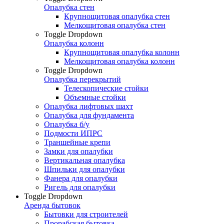
Опалубка стен
Крупнощитовая опалубка стен
Мелкощитовая опалубка стен
Toggle Dropdown
Опалубка колонн
Крупнощитовая опалубка колонн
Мелкощитовая опалубка колонн
Toggle Dropdown
Опалубка перекрытий
Телескопические стойки
Объемные стойки
Опалубка лифтовых шахт
Опалубка для фундамента
Опалубка б/у
Подмости ИПРС
Траншейные крепи
Замки для опалубки
Вертикальная опалубка
Шпильки для опалубки
Фанера для опалубки
Ригель для опалубки
Toggle Dropdown
Аренда бытовок
Бытовки для строителей
Прорабская бытовка