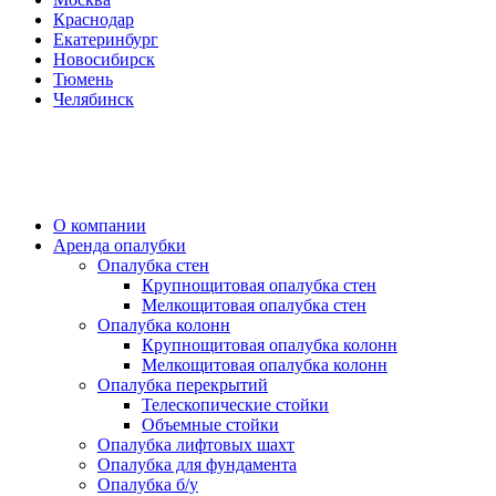
Краснодар
Екатеринбург
Новосибирск
Тюмень
Челябинск
О компании
Аренда опалубки
Опалубка стен
Крупнощитовая опалубка стен
Мелкощитовая опалубка стен
Опалубка колонн
Крупнощитовая опалубка колонн
Мелкощитовая опалубка колонн
Опалубка перекрытий
Телескопические стойки
Объемные стойки
Опалубка лифтовых шахт
Опалубка для фундамента
Опалубка б/у