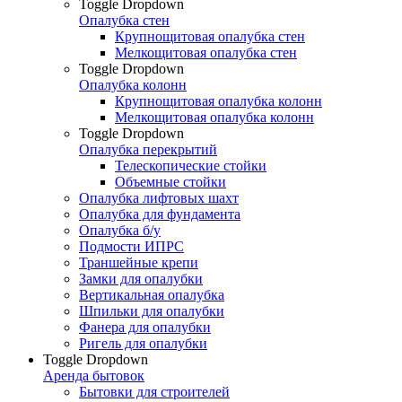
Toggle Dropdown
Опалубка стен
Крупнощитовая опалубка стен
Мелкощитовая опалубка стен
Toggle Dropdown
Опалубка колонн
Крупнощитовая опалубка колонн
Мелкощитовая опалубка колонн
Toggle Dropdown
Опалубка перекрытий
Телескопические стойки
Объемные стойки
Опалубка лифтовых шахт
Опалубка для фундамента
Опалубка б/у
Подмости ИПРС
Траншейные крепи
Замки для опалубки
Вертикальная опалубка
Шпильки для опалубки
Фанера для опалубки
Ригель для опалубки
Toggle Dropdown
Аренда бытовок
Бытовки для строителей