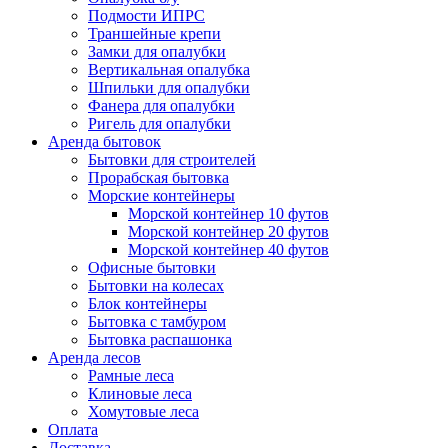
Подмости ИПРС
Траншейные крепи
Замки для опалубки
Вертикальная опалубка
Шпильки для опалубки
Фанера для опалубки
Ригель для опалубки
Аренда бытовок
Бытовки для строителей
Прорабская бытовка
Морские контейнеры
Морской контейнер 10 футов
Морской контейнер 20 футов
Морской контейнер 40 футов
Офисные бытовки
Бытовки на колесах
Блок контейнеры
Бытовка с тамбуром
Бытовка распашонка
Аренда лесов
Рамные леса
Клиновые леса
Хомутовые леса
Оплата
Доставка