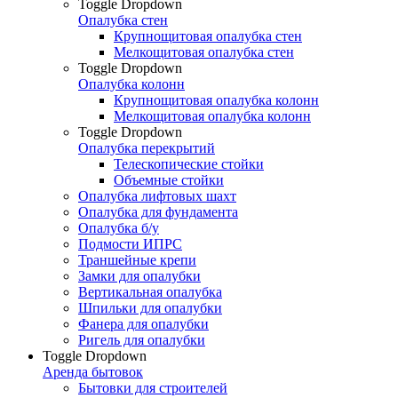
Toggle Dropdown
Опалубка стен
Крупнощитовая опалубка стен
Мелкощитовая опалубка стен
Toggle Dropdown
Опалубка колонн
Крупнощитовая опалубка колонн
Мелкощитовая опалубка колонн
Toggle Dropdown
Опалубка перекрытий
Телескопические стойки
Объемные стойки
Опалубка лифтовых шахт
Опалубка для фундамента
Опалубка б/у
Подмости ИПРС
Траншейные крепи
Замки для опалубки
Вертикальная опалубка
Шпильки для опалубки
Фанера для опалубки
Ригель для опалубки
Toggle Dropdown
Аренда бытовок
Бытовки для строителей