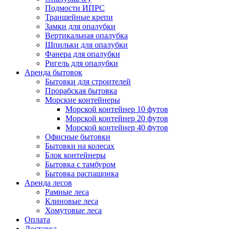
Подмости ИПРС
Траншейные крепи
Замки для опалубки
Вертикальная опалубка
Шпильки для опалубки
Фанера для опалубки
Ригель для опалубки
Аренда бытовок
Бытовки для строителей
Прорабская бытовка
Морские контейнеры
Морской контейнер 10 футов
Морской контейнер 20 футов
Морской контейнер 40 футов
Офисные бытовки
Бытовки на колесах
Блок контейнеры
Бытовка с тамбуром
Бытовка распашонка
Аренда лесов
Рамные леса
Клиновые леса
Хомутовые леса
Оплата
Доставка