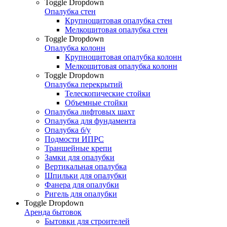
Toggle Dropdown
Опалубка стен
Крупнощитовая опалубка стен
Мелкощитовая опалубка стен
Toggle Dropdown
Опалубка колонн
Крупнощитовая опалубка колонн
Мелкощитовая опалубка колонн
Toggle Dropdown
Опалубка перекрытий
Телескопические стойки
Объемные стойки
Опалубка лифтовых шахт
Опалубка для фундамента
Опалубка б/у
Подмости ИПРС
Траншейные крепи
Замки для опалубки
Вертикальная опалубка
Шпильки для опалубки
Фанера для опалубки
Ригель для опалубки
Toggle Dropdown
Аренда бытовок
Бытовки для строителей