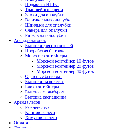
Подмости ИПРС
Траншейные крепи
Замки для опалубки
Вертикальная опалубка
Шпильки для опалубки
Фанера для опалубки
Ригель для опалубки
Аренда бытовок
Бытовки для строителей
Прорабская бытовка
Морские контейнеры
Морской контейнер 10 футов
Морской контейнер 20 футов
Морской контейнер 40 футов
Офисные бытовки
Бытовки на колесах
Блок контейнеры
Бытовка с тамбуром
Бытовка распашонка
Аренда лесов
Рамные леса
Клиновые леса
Хомутовые леса
Оплата
Доставка