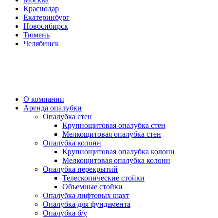
Краснодар
Екатеринбург
Новосибирск
Тюмень
Челябинск
О компании
Аренда опалубки
Опалубка стен
Крупнощитовая опалубка стен
Мелкощитовая опалубка стен
Опалубка колонн
Крупнощитовая опалубка колонн
Мелкощитовая опалубка колонн
Опалубка перекрытий
Телескопические стойки
Объемные стойки
Опалубка лифтовых шахт
Опалубка для фундамента
Опалубка б/у