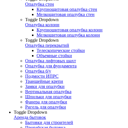
Опалубка стен
Крупнощитовая опалубка стен
Мелкощитовая опалубка стен
Toggle Dropdown
Опалубка колонн
Крупнощитовая опалубка колонн
Мелкощитовая опалубка колонн
Toggle Dropdown
Опалубка перекрытий
Телескопические стойки
Объемные стойки
Опалубка лифтовых шахт
Опалубка для фундамента
Опалубка б/у
Подмости ИПРС
Траншейные крепи
Замки для опалубки
Вертикальная опалубка
Шпильки для опалубки
Фанера для опалубки
Ригель для опалубки
Toggle Dropdown
Аренда бытовок
Бытовки для строителей
Прорабская бытовка