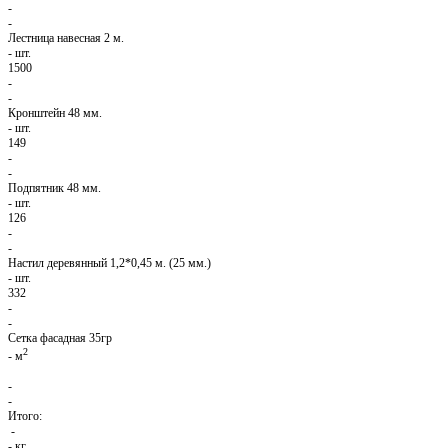
-
-
Лестница навесная 2 м.
-
шт.
1500
-
-
Кронштейн 48 мм.
-
шт.
149
-
-
Подпятник 48 мм.
-
шт.
126
-
-
Настил деревянный 1,2*0,45 м. (25 мм.)
-
шт.
332
-
-
Сетка фасадная 35гр
2
-
м
-
-
Итого:
-
-
кг