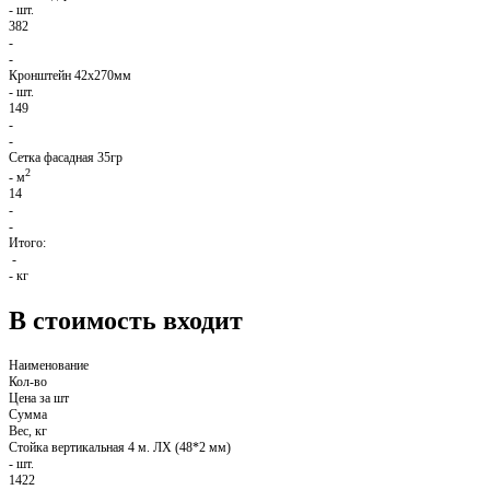
-
шт.
382
-
-
Кронштейн 42х270мм
-
шт.
149
-
-
Сетка фасадная 35гр
2
-
м
14
-
-
Итого:
-
-
кг
В стоимость входит
Наименование
Кол-во
Цена за шт
Сумма
Вес, кг
Стойка вертикальная 4 м. ЛХ (48*2 мм)
-
шт.
1422