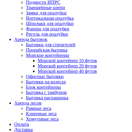
Подмости ИПРС
Траншейные крепи
Замки для опалубки
Вертикальная опалубка
Шпильки для опалубки
Фанера для опалубки
Ригель для опалубки
Аренда бытовок
Бытовки для строителей
Прорабская бытовка
Морские контейнеры
Морской контейнер 10 футов
Морской контейнер 20 футов
Морской контейнер 40 футов
Офисные бытовки
Бытовки на колесах
Блок контейнеры
Бытовка с тамбуром
Бытовка распашонка
Аренда лесов
Рамные леса
Клиновые леса
Хомутовые леса
Оплата
Доставка