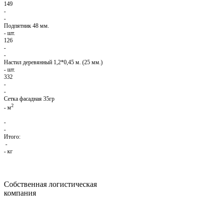
149
-
-
Подпятник 48 мм.
-
шт.
126
-
-
Настил деревянный 1,2*0,45 м. (25 мм.)
-
шт.
332
-
-
Сетка фасадная 35гр
2
-
м
-
-
Итого:
-
-
кг
Собственная логистическая
компания