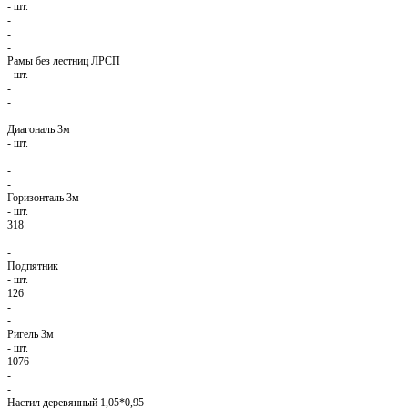
-
шт.
-
-
-
Рамы без лестниц ЛРСП
-
шт.
-
-
-
Диагональ 3м
-
шт.
-
-
-
Горизонталь 3м
-
шт.
318
-
-
Подпятник
-
шт.
126
-
-
Ригель 3м
-
шт.
1076
-
-
Настил деревянный 1,05*0,95