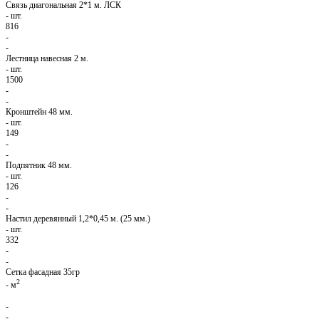
Связь диагональная 2*1 м. ЛСК
-
шт.
816
-
-
Лестница навесная 2 м.
-
шт.
1500
-
-
Кронштейн 48 мм.
-
шт.
149
-
-
Подпятник 48 мм.
-
шт.
126
-
-
Настил деревянный 1,2*0,45 м. (25 мм.)
-
шт.
332
-
-
Сетка фасадная 35гр
2
-
м
-
-