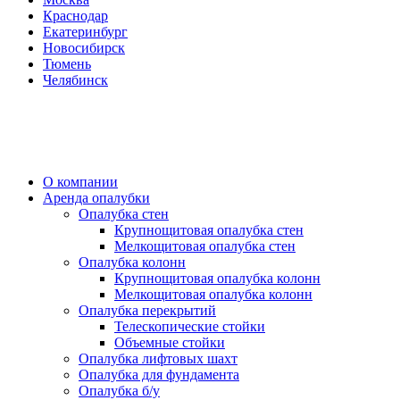
Краснодар
Екатеринбург
Новосибирск
Тюмень
Челябинск
О компании
Аренда опалубки
Опалубка стен
Крупнощитовая опалубка стен
Мелкощитовая опалубка стен
Опалубка колонн
Крупнощитовая опалубка колонн
Мелкощитовая опалубка колонн
Опалубка перекрытий
Телескопические стойки
Объемные стойки
Опалубка лифтовых шахт
Опалубка для фундамента
Опалубка б/у