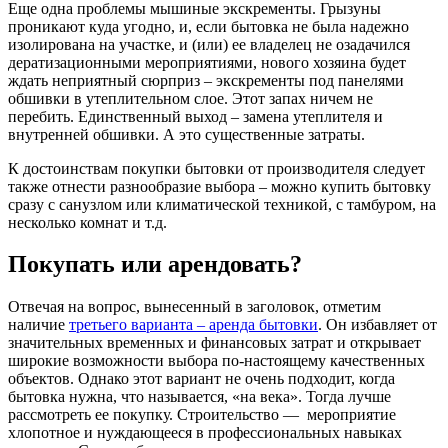
Еще одна проблемы мышиные экскременты. Грызуны
проникают куда угодно, и, если бытовка не была надежно
изолирована на участке, и (или) ее владелец не озадачился
дератизационными мероприятиями, нового хозяина будет
ждать неприятный сюрприз – экскременты под панелями
обшивки в утеплительном слое. Этот запах ничем не
перебить. Единственный выход – замена утеплителя и
внутренней обшивки. А это существенные затраты.
К достоинствам покупки бытовки от производителя следует
также отнести разнообразие выбора – можно купить бытовку
сразу с санузлом или климатической техникой, с тамбуром, на
несколько комнат и т.д.
Покупать или арендовать?
Отвечая на вопрос, вынесенный в заголовок, отметим
наличие
третьего варианта – аренда бытовки
. Он избавляет от
значительных временных и финансовых затрат и открывает
широкие возможности выбора по-настоящему качественных
объектов. Однако этот вариант не очень подходит, когда
бытовка нужна, что называется, «на века». Тогда лучше
рассмотреть ее покупку. Строительство — мероприятие
хлопотное и нуждающееся в профессиональных навыках