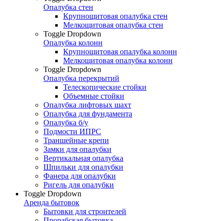
Опалубка стен
Крупнощитовая опалубка стен
Мелкощитовая опалубка стен
Toggle Dropdown
Опалубка колонн
Крупнощитовая опалубка колонн
Мелкощитовая опалубка колонн
Toggle Dropdown
Опалубка перекрытий
Телескопические стойки
Объемные стойки
Опалубка лифтовых шахт
Опалубка для фундамента
Опалубка б/у
Подмости ИПРС
Траншейные крепи
Замки для опалубки
Вертикальная опалубка
Шпильки для опалубки
Фанера для опалубки
Ригель для опалубки
Toggle Dropdown
Аренда бытовок
Бытовки для строителей
Прорабская бытовка