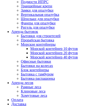
Подмости ИПРС
Траншейные крепи
Замки для опалубки
Вертикальная опалубка
Шпильки для опалубки
Фанера для опалубки
Ригель для опалубки
Аренда бытовок
Бытовки для строителей
Прорабская бытовка
Морские контейнеры
Морской контейнер 10 футов
Морской контейнер 20 футов
Морской контейнер 40 футов
Офисные бытовки
Бытовки на колесах
Блок контейнеры
Бытовка с тамбуром
Бытовка распашонка
Аренда лесов
Рамные леса
Клиновые леса
Хомутовые леса
Оплата
Доставка