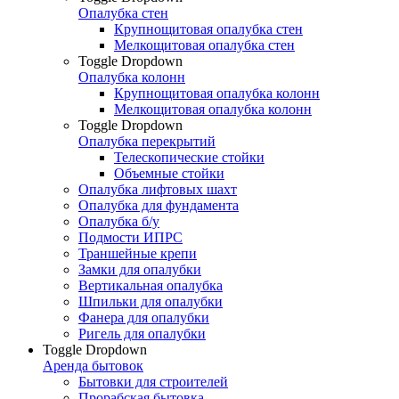
Опалубка стен
Крупнощитовая опалубка стен
Мелкощитовая опалубка стен
Toggle Dropdown
Опалубка колонн
Крупнощитовая опалубка колонн
Мелкощитовая опалубка колонн
Toggle Dropdown
Опалубка перекрытий
Телескопические стойки
Объемные стойки
Опалубка лифтовых шахт
Опалубка для фундамента
Опалубка б/у
Подмости ИПРС
Траншейные крепи
Замки для опалубки
Вертикальная опалубка
Шпильки для опалубки
Фанера для опалубки
Ригель для опалубки
Toggle Dropdown
Аренда бытовок
Бытовки для строителей
Прорабская бытовка