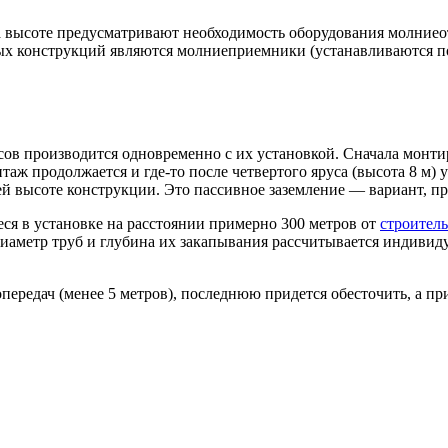
 высоте предусматривают необходимость оборудования молниеот
х конструкций являются молниеприемники (устанавливаются по 
в производится одновременно с их установкой. Сначала монтиру
таж продолжается и где-то после четвертого яруса (высота 8 м)
й высоте конструкции. Это пассивное заземление — вариант, п
ся в установке на расстоянии примерно 300 метров от
строител
иаметр труб и глубина их закапывания рассчитывается индивиду
передач (менее 5 метров), последнюю придется обесточить, а пр