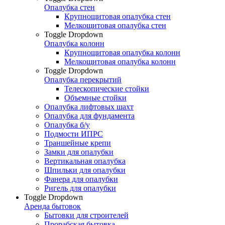
Опалубка стен
Крупнощитовая опалубка стен
Мелкощитовая опалубка стен
Toggle Dropdown
Опалубка колонн
Крупнощитовая опалубка колонн
Мелкощитовая опалубка колонн
Toggle Dropdown
Опалубка перекрытий
Телескопические стойки
Объемные стойки
Опалубка лифтовых шахт
Опалубка для фундамента
Опалубка б/у
Подмости ИПРС
Траншейные крепи
Замки для опалубки
Вертикальная опалубка
Шпильки для опалубки
Фанера для опалубки
Ригель для опалубки
Toggle Dropdown
Аренда бытовок
Бытовки для строителей
Прорабская бытовка