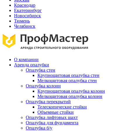
Краснодар
Екатеринбург
Новосибирск
Тюмень
Челябинск
О компании
Аренда опалубки
Опалубка стен
Крупнощитовая опалубка стен
Мелкощитовая опалубка стен
Опалубка колонн
Крупнощитовая опалубка колонн
Мелкощитовая опалубка колонн
Опалубка перекрытий
Телескопические стойки
Объемные стойки
Опалубка лифтовых шахт
Опалубка для фундамента
Опалубка б/у