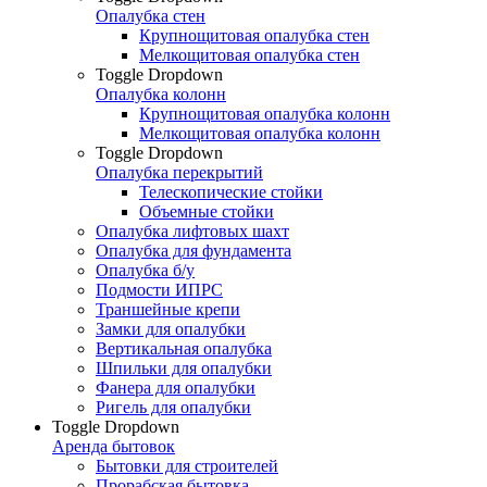
Опалубка стен
Крупнощитовая опалубка стен
Мелкощитовая опалубка стен
Toggle Dropdown
Опалубка колонн
Крупнощитовая опалубка колонн
Мелкощитовая опалубка колонн
Toggle Dropdown
Опалубка перекрытий
Телескопические стойки
Объемные стойки
Опалубка лифтовых шахт
Опалубка для фундамента
Опалубка б/у
Подмости ИПРС
Траншейные крепи
Замки для опалубки
Вертикальная опалубка
Шпильки для опалубки
Фанера для опалубки
Ригель для опалубки
Toggle Dropdown
Аренда бытовок
Бытовки для строителей
Прорабская бытовка