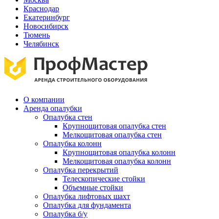
Краснодар
Екатеринбург
Новосибирск
Тюмень
Челябинск
О компании
Аренда опалубки
Опалубка стен
Крупнощитовая опалубка стен
Мелкощитовая опалубка стен
Опалубка колонн
Крупнощитовая опалубка колонн
Мелкощитовая опалубка колонн
Опалубка перекрытий
Телескопические стойки
Объемные стойки
Опалубка лифтовых шахт
Опалубка для фундамента
Опалубка б/у