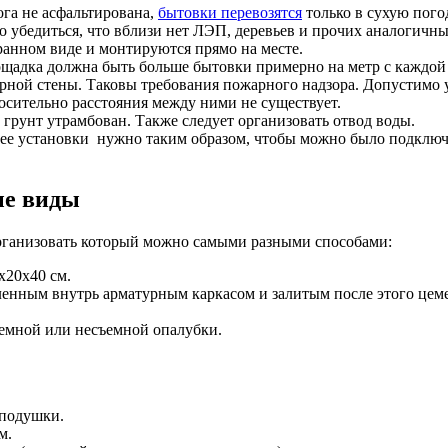
га не асфальтирована,
бытовки перевозятся
только в сухую пого
бедиться, что вблизи нет ЛЭП, деревьев и прочих аналогичных
ранном виде и монтируются прямо на месте.
адка должна быть больше бытовки примерно на метр с каждой с
арной стены. Таковы требования пожарного надзора. Допустимо 
осительно расстояния между ними не существует.
рунт утрамбован. Также следует организовать отвод воды.
е установки нужно таким образом, чтобы можно было подключит
ые виды
организовать который можно самыми разными способами:
20х40 см.
нным внутрь арматурным каркасом и залитым после этого цеме
емной или несъемной опалубки.
подушки.
м.