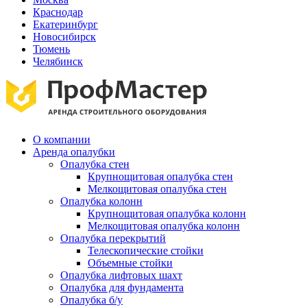
Краснодар
Екатеринбург
Новосибирск
Тюмень
Челябинск
О компании
Аренда опалубки
Опалубка стен
Крупнощитовая опалубка стен
Мелкощитовая опалубка стен
Опалубка колонн
Крупнощитовая опалубка колонн
Мелкощитовая опалубка колонн
Опалубка перекрытий
Телескопические стойки
Объемные стойки
Опалубка лифтовых шахт
Опалубка для фундамента
Опалубка б/у