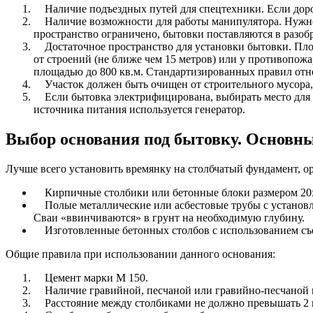
Наличие подъездных путей для спецтехники. Если доро
Наличие возможности для работы манипулятора. Нужно у
пространство ограничено, бытовки поставляются в разоб
Достаточное пространство для установки бытовки. Площ
от строений (не ближе чем 15 метров) или у противопож
площадью до 800 кв.м. Стандартизированных правил отн
Участок должен быть очищен от строительного мусора, г
Если бытовка электрифицирована, выбирать место для е
источника питания используется генератор.
Выбор основания под бытовку. Основн
Лучше всего установить времянку на столбчатый фундамент, 
Кирпичные столбики или бетонные блоки размером 20х
Полые металлические или асбестовые трубы с установле
Сваи «ввинчиваются» в грунт на необходимую глубину.
Изготовленные бетонных столбов с использованием съ
Общие правила при использовании данного основания:
Цемент марки М 150.
Наличие гравийной, песчаной или гравийно-песчаной 
Расстояние между столбиками не должно превышать 2 