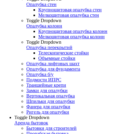
Опалубка стен
Крупнощитовая опалубка стен
Мелкощитовая опалубка стен
Toggle Dropdown
Опалубка колонн
Крупнощитовая опалубка колонн
Мелкощитовая опалубка колонн
Toggle Dropdown
Опалубка перекрытий
Телескопические стойки
Объемные стойки
Опалубка лифтовых шахт
Опалубка для фундамента
Опалубка б/у
Подмости ИПРС
Траншейные крепи
Замки для опалубки
Вертикальная опалубка
Шпильки для опалубки
Фанера для опалубки
Ригель для опалубки
Toggle Dropdown
Аренда бытовок
Бытовки для строителей
Прорабская бытовка