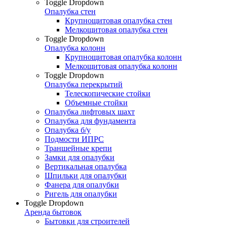
Toggle Dropdown
Опалубка стен
Крупнощитовая опалубка стен
Мелкощитовая опалубка стен
Toggle Dropdown
Опалубка колонн
Крупнощитовая опалубка колонн
Мелкощитовая опалубка колонн
Toggle Dropdown
Опалубка перекрытий
Телескопические стойки
Объемные стойки
Опалубка лифтовых шахт
Опалубка для фундамента
Опалубка б/у
Подмости ИПРС
Траншейные крепи
Замки для опалубки
Вертикальная опалубка
Шпильки для опалубки
Фанера для опалубки
Ригель для опалубки
Toggle Dropdown
Аренда бытовок
Бытовки для строителей