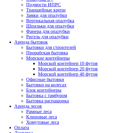
Подмости ИПРС
Траншейные крепи
Замки для опалубки
Вертикальная опалубка
Шпильки для опалубки
Фанера для опалубки
Ригель для опалубки
Аренда бытовок
Бытовки для строителей
Прорабская бытовка
Морские контейнеры
Морской контейнер 10 футов
Морской контейнер 20 футов
Морской контейнер 40 футов
Офисные бытовки
Бытовки на колесах
Блок контейнеры
Бытовка с тамбуром
Бытовка распашонка
Аренда лесов
Рамные леса
Клиновые леса
Хомутовые леса
Оплата
Доставка