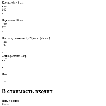
Кронштейн 48 мм.
-
шт.
149
-
-
Подпятник 48 мм.
-
шт.
126
-
-
Настил деревянный 1,2*0,45 м. (25 мм.)
-
шт.
332
-
-
Сетка фасадная 35гр
2
-
м
-
-
Итого:
-
-
кг
В стоимость входит
Наименование
Кол-во