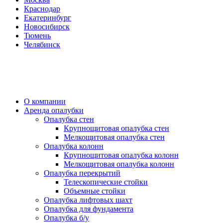
Краснодар
Екатеринбург
Новосибирск
Тюмень
Челябинск
О компании
Аренда опалубки
Опалубка стен
Крупнощитовая опалубка стен
Мелкощитовая опалубка стен
Опалубка колонн
Крупнощитовая опалубка колонн
Мелкощитовая опалубка колонн
Опалубка перекрытий
Телескопические стойки
Объемные стойки
Опалубка лифтовых шахт
Опалубка для фундамента
Опалубка б/у