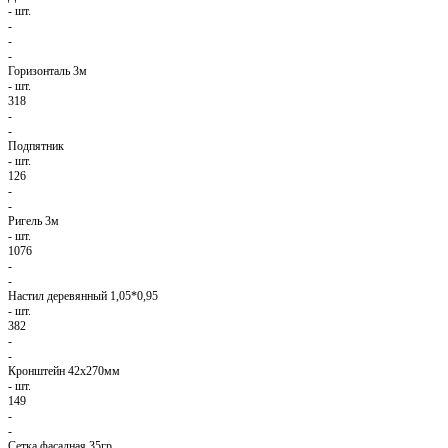
-
шт.
-
-
-
Горизонталь 3м
-
шт.
318
-
-
Подпятник
-
шт.
126
-
-
Ригель 3м
-
шт.
1076
-
-
Настил деревянный 1,05*0,95
-
шт.
382
-
-
Кронштейн 42х270мм
-
шт.
149
-
-
Сетка фасадная 35гр