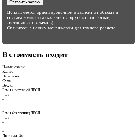
Оставить заявку
Цена является ориентировочной и зависит от объема и
состава комплекта (количества ярусов с настилами,
лестничных подъемов).
Свяжитесь с нашим менеджером для точного расчета.
В стоимость входит
Наименование
Кол-во
Цена за шт
Сумма
Вес, кг
Рамы с лестницей ЛРСП
-
шт.
-
-
-
Рамы без лестниц ЛРСП
-
шт.
-
-
-
Диагональ 3м