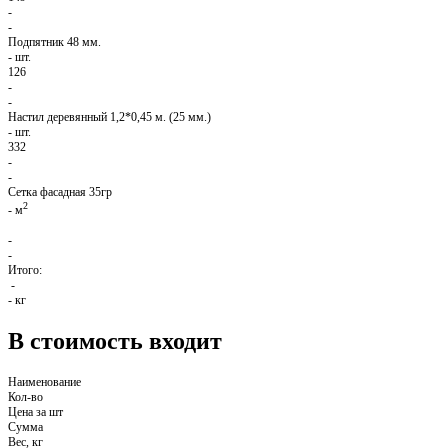
-
-
Подпятник 48 мм.
-
шт.
126
-
-
Настил деревянный 1,2*0,45 м. (25 мм.)
-
шт.
332
-
-
Сетка фасадная 35гр
2
-
м
-
-
Итого:
-
-
кг
В стоимость входит
Наименование
Кол-во
Цена за шт
Сумма
Вес, кг