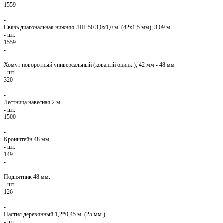
1559
-
-
Связь диагональная нижняя ЛШ-50 3,0х1,0 м. (42х1,5 мм), 3,09 м.
-
шт.
1559
-
-
Хомут поворотный универсальный (кованый оцинк.), 42 мм - 48 мм
-
шт.
320
-
-
Лестница навесная 2 м.
-
шт.
1500
-
-
Кронштейн 48 мм.
-
шт.
149
-
-
Подпятник 48 мм.
-
шт.
126
-
-
Настил деревянный 1,2*0,45 м. (25 мм.)
-
шт.