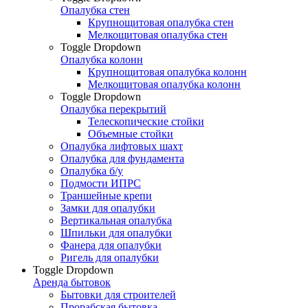
Опалубка стен
Крупнощитовая опалубка стен
Мелкощитовая опалубка стен
Toggle Dropdown
Опалубка колонн
Крупнощитовая опалубка колонн
Мелкощитовая опалубка колонн
Toggle Dropdown
Опалубка перекрытий
Телескопические стойки
Объемные стойки
Опалубка лифтовых шахт
Опалубка для фундамента
Опалубка б/у
Подмости ИПРС
Траншейные крепи
Замки для опалубки
Вертикальная опалубка
Шпильки для опалубки
Фанера для опалубки
Ригель для опалубки
Toggle Dropdown
Аренда бытовок
Бытовки для строителей
Прорабская бытовка