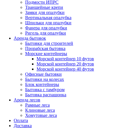
Подмости ИПРС
Траншейные крепи
Замки для опалубки
Вертикальная опалубка
Шпильки для опалубки
Фанера для опалубки
Ригель для опалубки
Аренда бытовок
Бытовки для строителей
Прорабская бытовка
Морские контейнеры
Морской контейнер 10 футов
Морской контейнер 20 футов
Морской контейнер 40 футов
Офисные бытовки
Бытовки на колесах
Блок контейнеры
Бытовка с тамбуром
Бытовка распашонка
Аренда лесов
Рамные леса
Клиновые леса
Хомутовые леса
Оплата
Доставка