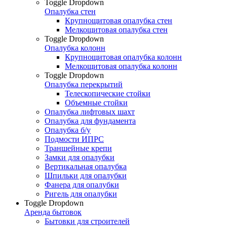
Toggle Dropdown
Опалубка стен
Крупнощитовая опалубка стен
Мелкощитовая опалубка стен
Toggle Dropdown
Опалубка колонн
Крупнощитовая опалубка колонн
Мелкощитовая опалубка колонн
Toggle Dropdown
Опалубка перекрытий
Телескопические стойки
Объемные стойки
Опалубка лифтовых шахт
Опалубка для фундамента
Опалубка б/у
Подмости ИПРС
Траншейные крепи
Замки для опалубки
Вертикальная опалубка
Шпильки для опалубки
Фанера для опалубки
Ригель для опалубки
Toggle Dropdown
Аренда бытовок
Бытовки для строителей