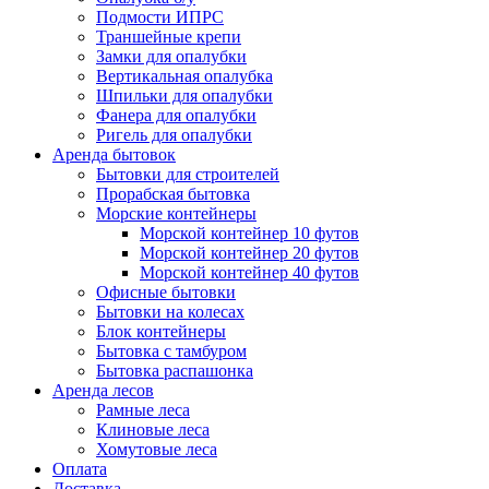
Подмости ИПРС
Траншейные крепи
Замки для опалубки
Вертикальная опалубка
Шпильки для опалубки
Фанера для опалубки
Ригель для опалубки
Аренда бытовок
Бытовки для строителей
Прорабская бытовка
Морские контейнеры
Морской контейнер 10 футов
Морской контейнер 20 футов
Морской контейнер 40 футов
Офисные бытовки
Бытовки на колесах
Блок контейнеры
Бытовка с тамбуром
Бытовка распашонка
Аренда лесов
Рамные леса
Клиновые леса
Хомутовые леса
Оплата
Доставка