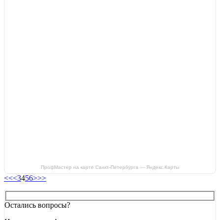
ПрофМастер на карте Санкт-Петербурга — Яндекс.Карты
<<
<
3
4
5
6
>
>>
Остались вопросы?